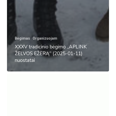
Bėgimas
Organizuojam
XXXV tradicinio bėgimo „APLINK
ŽELVOS EŽERĄ” (2025-01-11)
nuostatai
2024
metų
OS
sezonas
uždarytas!