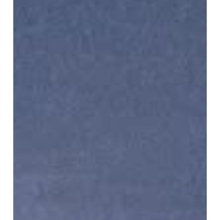
01-
11