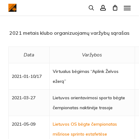
Menu
Skip
search
account
to
main
2021 metais klubo organizuojamų varžybų sąrašas
content
Data
Varžybos
Virtualus bėgimas “Aplink Želvos
2021-01-10/17
ežerą”
2021-03-27
Lietuvos orientavimosi sporto bėgte
čempionatas naktinėje trasoje
2021-05-09
Lietuvos OS bėgte čempionatas
mišriose sprinto estafetėse