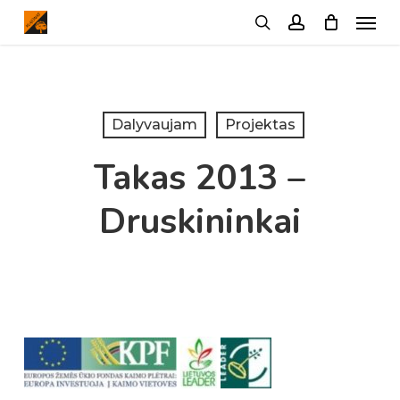
Menu
Skip
search
account
to
main
content
Dalyvaujam
Projektas
Takas 2013 –
Druskininkai