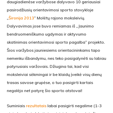
daugiadienėse varžybose dalyvavo 10 geriausiai
pasirodžiusių orientavimosi sporto stovykloje
„
Šironija 2013
” Molėtų rajono moksleivių.
Dalyvavimas jose buvo remiamas iš „Jaunimo
bendruomeniškumo ugdymas ir aktyvumo
skatinimas orientavimosi sporto pagalba” projekto.
Šios varžybos jauniesiems orientacininkams tapo
nemenku išbandymu, nes teko pasigalynėti su labiau
patyrusiais varžovais. Džiugina tai, kad visi
moksleiviai sėkmingai ir be klaidų įveikė visų dienų
trasas savose grupėse, o tuo pasigirti kartais
negalėjo net patyrę šio sporto atstovai!
Suminiais
rezultatais
labai pasigirti negalime (1-3