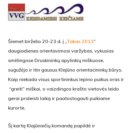
Šiemet birželio 20-23 d. į „
Takas 2013
”
daugiadienes orientavimosi varžybas, vykusias
smėlingose Druskininkų apylinkių miškuose,
sugužėjo ir itin gausus Klajūno orientacininkų būrys.
Kaip niekada visus sportininkus lepino puikus oras ir
“greiti” miškai, o vaizdingos krašto vietovės leido
gerai praleisti laiką ir paatostogauti puikiame
kurorte.
Šį kartą Klajūniečių komandą papildė ir