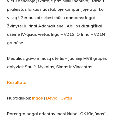
vietų bendroje įskaitoje prizininkų nebuvo), tačiau
praleistas laikas nuostabioje kompanijoje atpirko
viską ! Geriausiai sekėsi mūsų damoms: Ingai
Žvinytei ir Irinai Adomaitienei. Abi jos draugiškai
užėmė IV-ąsias vietas Inga – V21S, O Irina – V21N
grupėse.
Medalius gavo ir mūsų ateitis – jaunieji MV8 grupės
dalyviai: Saulė, Mykolas, Simas ir Vincentas
Rezultatai
Nuotraukos:
Ingos
|
Devio
|
Gytės
Parengta pagal orientavimosi klubo „OK Klajūnas“