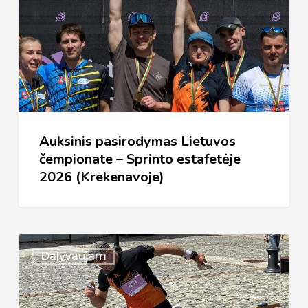
Lietuvos
čempionate
–
Sprinto
estafetėje
2026
Auksinis pasirodymas Lietuvos
(Krekenavoje)
čempionate – Sprinto estafetėje
2026 (Krekenavoje)
Lietuvos
Dalyvaujam
čempionatas
–