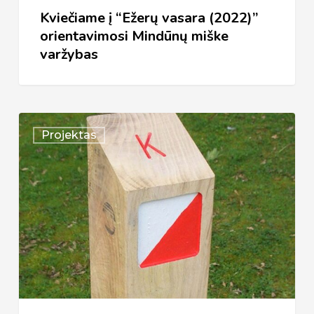
Kviečiame į “Ežerų vasara (2022)”
orientavimosi Mindūnų miške
varžybas
Pradedame
Projektas
vykdyti
stacionarių
orientavimosi
trasų
įrengimo
projektą