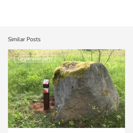
Similar Posts
Kviečiame
Organizuojam
į
“Ežerų
vasara
(2022)”
orientavimosi
Mindūnų
miške
varžybas