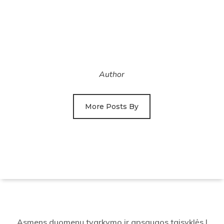
orientavimosi
sporto
pagalba“
Author
More Posts By
Asmens duomenų tvarkymo ir apsaugos taisyklės
|