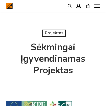
Menu
Skip
search
account
to
main
content
Projektas
Sėkmingai
Įgyvendinamas
Projektas