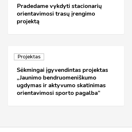
Pradedame vykdyti stacionarių
orientavimosi trasų įrengimo
projektą
Sėkmingai
Projektas
įgyvendintas
Sėkmingai įgyvendintas projektas
projektas
„Jaunimo bendruomeniškumo
„Jaunimo
ugdymas ir aktyvumo skatinimas
bendruomeniškumo
orientavimosi sporto pagalba“
ugdymas
ir
aktyvumo
skatinimas