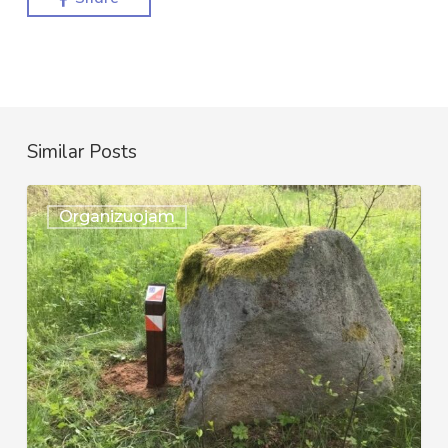
Similar Posts
Kviečiame
Organizuojam
į
“Ežerų
vasara
(2022)”
orientavimosi
Mindūnų
miške