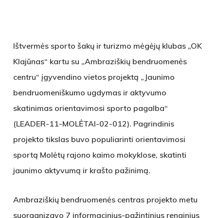
Ištvermės sporto šakų ir turizmo mėgėjų klubas „OK
Klajūnas“ kartu su „Ambraziškių bendruomenės
centru“ įgyvendino vietos projektą „Jaunimo
bendruomeniškumo ugdymas ir aktyvumo
skatinimas orientavimosi sporto pagalba“
(LEADER-11-MOLĖTAI-02-012). Pagrindinis
projekto tikslas buvo populiarinti orientavimosi
sportą Molėtų rajono kaimo mokyklose, skatinti
jaunimo aktyvumą ir krašto pažinimą.
Ambraziškių bendruomenės centras projekto metu
suorganizavo 7 informacinius-pažintinius renginius