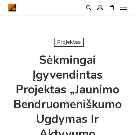
Menu
Skip
search
account
to
main
content
Projektas
Sėkmingai
Įgyvendintas
Projektas „Jaunimo
Bendruomeniškumo
Ugdymas Ir
Aktyvumo