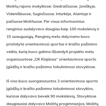
Molėtų rajono mokyklose: Giedraičiuose, Joniškyje,
Videniškiuose, Suginčiuose, Inturkėje, Alantoje ir
pačiuose Molėtuose. Per visus informacinius
renginius sudalyvavo daugiau kaip 100 moksleivių ir
15 suaugusiųjų. Renginių metu dalyviams buvo
pristatyta orientavimosi sportas ir krašto pažinimo
veikla, kurią buvo galima išbandyti projekto metu
organizuotose „OK Klajūnas“ orientavimosi sporto
įgūdžių ir krašto pažinimo tobulinimosi stovyklose.
Iš viso buvo suorganizuotos 3 orientavimosi sporto
įgūdžių ir krašto pažinimo tobulinimosi stovyklos,
kuriose dalyvavo beveik 90 moksleivių. Stovyklose
daugiausiai dalyvavo Molėtų progimnazijos, Molėtų