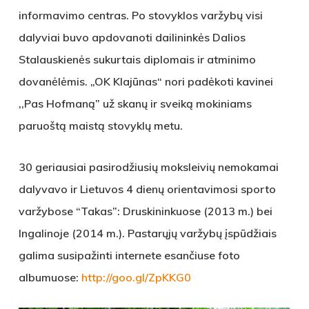
informavimo centras. Po stovyklos varžybų visi
dalyviai buvo apdovanoti dailininkės Dalios
Stalauskienės sukurtais diplomais ir atminimo
dovanėlėmis. „OK Klajūnas“ nori padėkoti kavinei
,,Pas Hofmaną” už skanų ir sveiką mokiniams
paruoštą maistą stovyklų metu.
30 geriausiai pasirodžiusių moksleivių nemokamai
dalyvavo ir Lietuvos 4 dienų orientavimosi sporto
varžybose “Takas”: Druskininkuose (2013 m.) bei
Ingalinoje (2014 m.). Pastarųjų varžybų įspūdžiais
galima susipažinti internete esančiuse foto
albumuose:
http://goo.gl/ZpKKG0