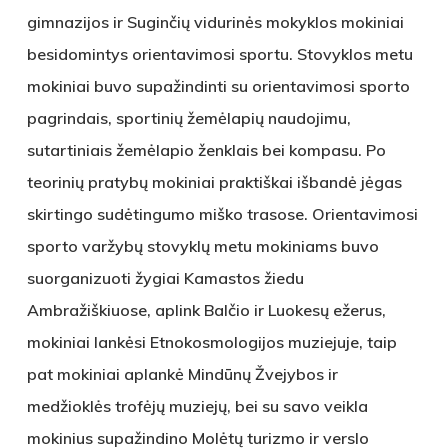
gimnazijos ir Suginčių vidurinės mokyklos mokiniai
besidomintys orientavimosi sportu. Stovyklos metu
mokiniai buvo supažindinti su orientavimosi sporto
pagrindais, sportinių žemėlapių naudojimu,
sutartiniais žemėlapio ženklais bei kompasu. Po
teorinių pratybų mokiniai praktiškai išbandė jėgas
skirtingo sudėtingumo miško trasose. Orientavimosi
sporto varžybų stovyklų metu mokiniams buvo
suorganizuoti žygiai Kamastos žiedu
Ambražiškiuose, aplink Balčio ir Luokesų ežerus,
mokiniai lankėsi Etnokosmologijos muziejuje, taip
pat mokiniai aplankė Mindūnų Žvejybos ir
medžioklės trofėjų muziejų, bei su savo veikla
mokinius supažindino Molėtų turizmo ir verslo