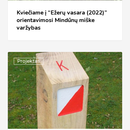
varžybas
Kviečiame į “Ežerų vasara (2022)”
orientavimosi Mindūnų miške
varžybas
Pradedame
Projektas
vykdyti
stacionarių
orientavimosi
trasų
įrengimo
projektą