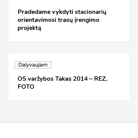
Pradedame vykdyti stacionarių
orientavimosi trasų įrengimo
projektą
OS
Dalyvaujam
varžybos
OS varžybos Takas 2014 – REZ,
Takas
FOTO
2014
–
REZ,
FOTO