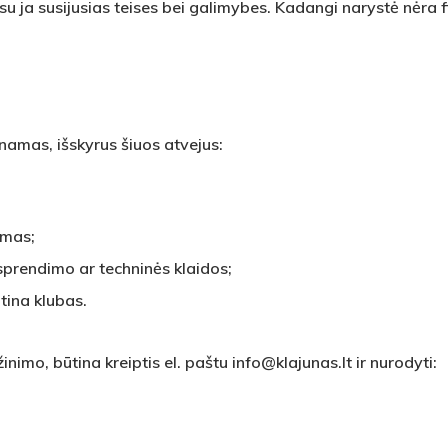
su ja susijusias teises bei galimybes. Kadangi narystė nėra f
amas, išskyrus šiuos atvejus:
imas;
sprendimo ar techninės klaidos;
rtina klubas.
inimo, būtina kreiptis el. paštu
info@klajunas.lt
ir nurodyti: