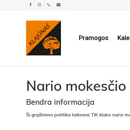
Skip
facebook
instagram
phone
email
to
main
content
Pramogos
Kale
Nario mokesčio 
Bendra informacija
Ši grąžinimo politika taikoma TIK klubo nario m