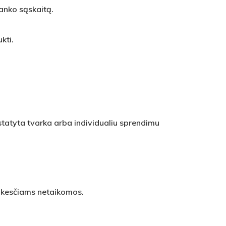
banko sąskaitą.
kti.
statyta tvarka arba individualiu sprendimu
mokesčiams netaikomos.