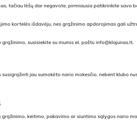
as, tačiau lėšų dar negavote, pirmiausia patikrinkite savo 
jimo kortelės išdavėju, nes grąžinimo apdorojimas gali užtru
e grąžinimo, susisiekite su mumis el. paštu
info@klajunas.lt
.
 susigrąžinti jau sumokėto nario mokesčio, nebent klubo nu
s
ių grąžinimo, keitimo, pakavimo ar siuntimo sąlygos nario 