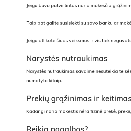
Jeigu buvo patvirtintas nario mokesčio grąžinim
Taip pat galite susisiekti su savo banku ar mokė
Jeigu atlikote šiuos veiksmus ir vis tiek negavot
Narystės nutraukimas
Narystės nutraukimas savaime nesuteikia teisės
numatyta kitaip.
Prekių grąžinimas ir keitima
Kadangi nario mokestis nėra fizinė prekė, prek
Reikia pagalbos?