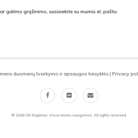
r galimo grąžinimo, susisiekite su mumis el. paštu:
mens duomenų tvarkymo ir apsaugos taisyklės
|
Privacy pol
facebook
flickr
email
© 2026 OK Klajūnas. Visos teisės saugomos. All rights reserved.