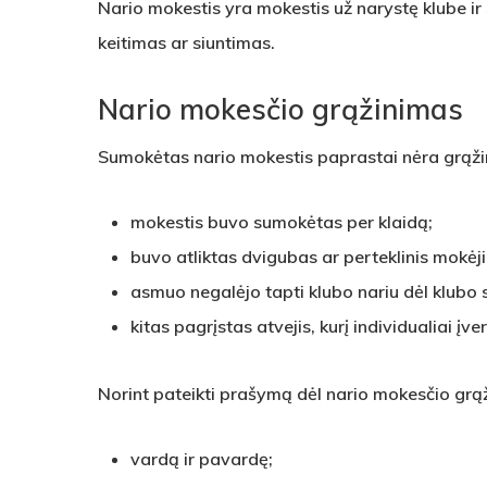
Nario mokestis yra mokestis už narystę klube ir 
keitimas ar siuntimas.
Nario mokesčio grąžinimas
Sumokėtas nario mokestis paprastai nėra grąžin
mokestis buvo sumokėtas per klaidą;
buvo atliktas dvigubas ar perteklinis mokėj
asmuo negalėjo tapti klubo nariu dėl klubo 
kitas pagrįstas atvejis, kurį individualiai įve
Norint pateikti prašymą dėl nario mokesčio grąž
vardą ir pavardę;