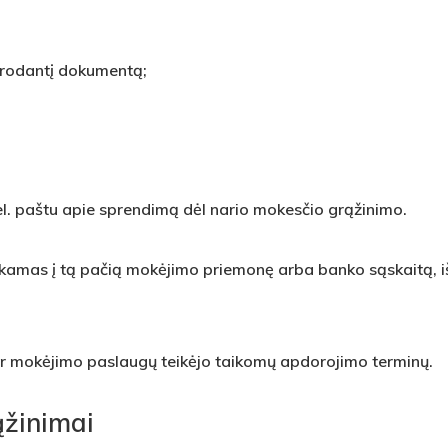
įrodantį dokumentą;
el. paštu apie sprendimą dėl nario mokesčio grąžinimo.
kamas į tą pačią mokėjimo priemonę arba banko sąskaitą, iš
ar mokėjimo paslaugų teikėjo taikomų apdorojimo terminų.
ąžinimai