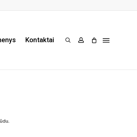
menys
Kontaktai
search
account
Menu
būdu.