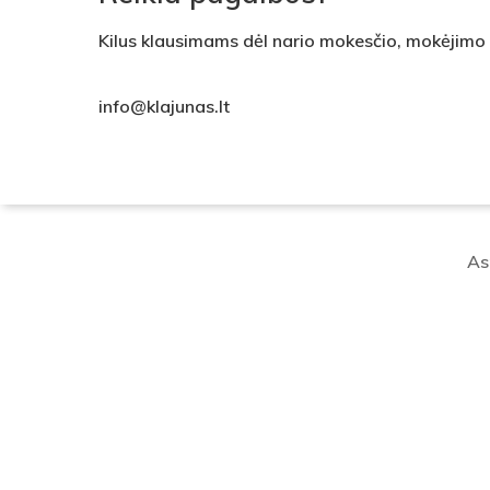
Kilus klausimams dėl nario mokesčio, mokėjimo a
info@klajunas.lt
As