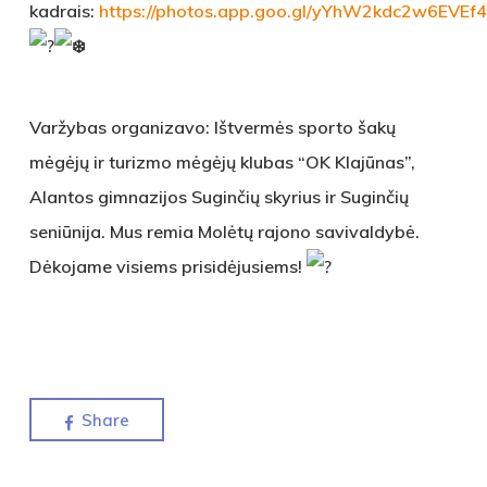
kadrais:
https://photos.app.goo.gl/yYhW2kdc2w6EVEf
Varžybas organizavo: Ištvermės sporto šakų
mėgėjų ir turizmo mėgėjų klubas “OK Klajūnas”,
Alantos gimnazijos Suginčių skyrius ir Suginčių
seniūnija. Mus remia Molėtų rajono savivaldybė.
Dėkojame visiems prisidėjusiems!
Share