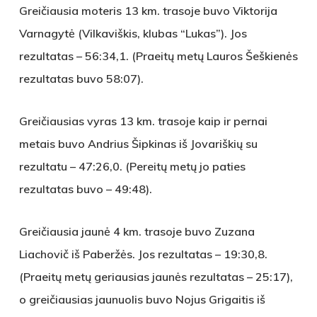
Greičiausia moteris 13 km. trasoje buvo
Viktorija
Varnagytė
(Vilkaviškis, klubas “Lukas”). Jos
rezultatas – 56:34,1. (Praeitų metų Lauros Šeškienės
rezultatas buvo
58:07).
Greičiausias vyras 13 km. trasoje kaip ir pernai
metais buvo
Andrius Šipkinas
iš Jovariškių su
rezultatu – 47:26,0. (Pereitų metų jo paties
rezultatas buvo – 49:48).
Greičiausia jaunė 4 km. trasoje buvo Zuzana
Liachovič iš Paberžės. Jos rezultatas – 19:30,8.
(Praeitų metų geriausias jaunės rezultatas – 25:17),
o greičiausias jaunuolis buvo Nojus Grigaitis iš