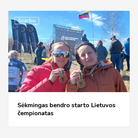
Sėkmingas
Svarbu
bendro
starto
Lietuvos
čempionatas
Sėkmingas bendro starto Lietuvos
čempionatas