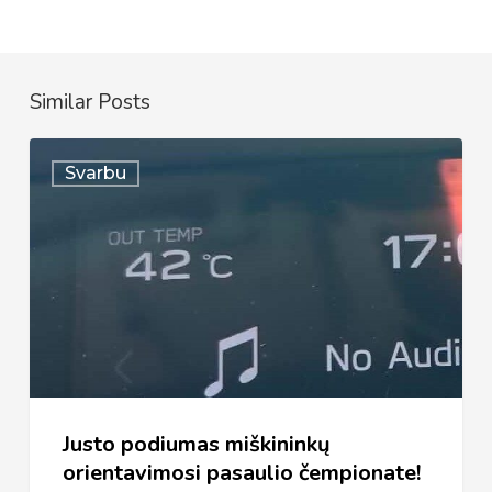
Similar Posts
Justo
Svarbu
podiumas
miškininkų
orientavimosi
pasaulio
čempionate!
Justo podiumas miškininkų
orientavimosi pasaulio čempionate!