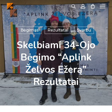
Menu
Skip
search
account
to
main
content
Bėgimas
Rezultatai
Svarbu
Skelbiami 34-Ojo
Bėgimo “Aplink
Želvos Ežerą”
Rezultatai