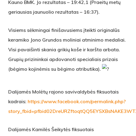
Kauno BMK. Jo rezultatas – 19:42,1 (Praeitų metų
geriausias jaunuolio rezultatas – 16:37).
Visiems sėkmingai finišavusiems įteikti originalūs
keramiko Jono Grundos moliniai atminimo medaliai.
Visi pavaišinti skania grikių koše ir karšta arbata.
Grupių prizininkai apdovanoti specialiais prizais
(bėgimo kojinėmis su bėgimo atributika).
Dalijamės Molėtų rajono savivaldybės fiksuotais
kadrais:
https://www.facebook.com/permalink.php?
story_fbid=pfbid02DreURZftoqtQQ5EYSXBsNAKE3WT
Dalijamės Kamilės Šeikytės fiksuotais