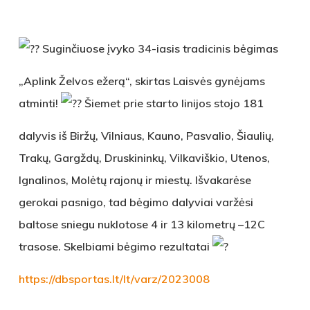
Suginčiuose įvyko 34-iasis tradicinis bėgimas
„Aplink Želvos ežerą“, skirtas Laisvės gynėjams
atminti!
Šiemet prie starto linijos stojo 181
dalyvis iš Biržų, Vilniaus, Kauno, Pasvalio, Šiaulių,
Trakų, Gargždų, Druskininkų, Vilkaviškio, Utenos,
Ignalinos, Molėtų rajonų ir miestų. Išvakarėse
gerokai pasnigo, tad bėgimo dalyviai varžėsi
baltose sniegu nuklotose 4 ir 13 kilometrų –12C
trasose. Skelbiami bėgimo rezultatai
https://dbsportas.lt/lt/varz/2023008