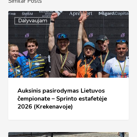
Similar Posts
Auksinis
Dalyvaujam
pasirodymas
Lietuvos
čempionate
–
Sprinto
estafetėje
2026
Auksinis pasirodymas Lietuvos
(Krekenavoje)
čempionate – Sprinto estafetėje
2026 (Krekenavoje)
Lietuvos