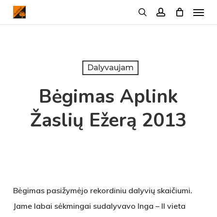
Menu
Skip
search
account
to
main
content
Dalyvaujam
Bėgimas Aplink
Žaslių Ežerą 2013
Bėgimas pasižymėjo rekordiniu dalyvių skaičiumi.
Jame labai sėkmingai sudalyvavo Inga – II vieta