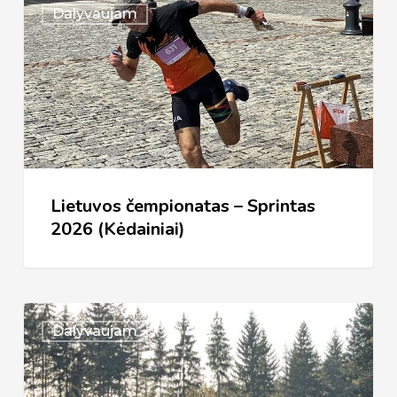
Dalyvaujam
čempionatas
–
Sprintas
2026
(Kėdainiai)
Lietuvos čempionatas – Sprintas
2026 (Kėdainiai)
Vilnius
Dalyvaujam
2026