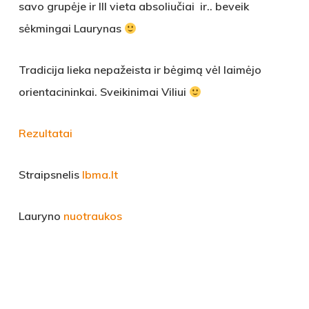
savo grupėje ir III vieta absoliučiai ir.. beveik
sėkmingai Laurynas
Tradicija lieka nepažeista ir bėgimą vėl laimėjo
orientacininkai. Sveikinimai Viliui
Rezultatai
Straipsnelis
lbma.lt
Lauryno
nuotraukos