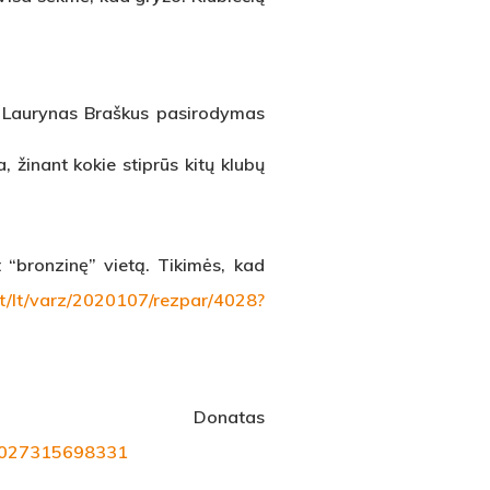
Laurynas Braškus pasirodymas
, žinant kokie stiprūs kitų klubų
 “bronzinę” vietą. Tikimės, kad
lt/lt/varz/2020107/rezpar/4028?
atas
45027315698331