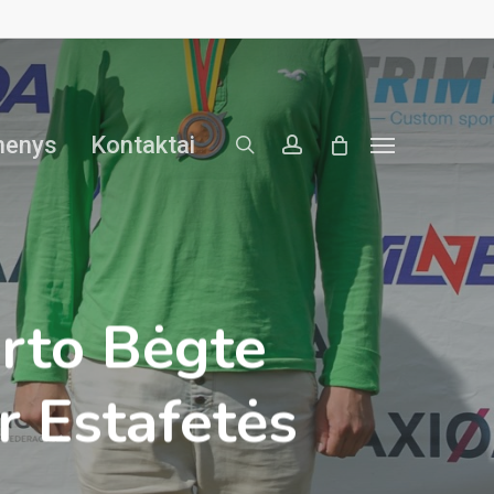
search
account
menys
Kontaktai
Menu
orto Bėgte
r Estafetės