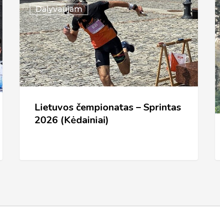
Lietuvos
V
Dalyvaujam
čempionatas
2
–
Sprintas
2026
(Kėdainiai)
Lietuvos čempionatas – Sprintas
2026 (Kėdainiai)