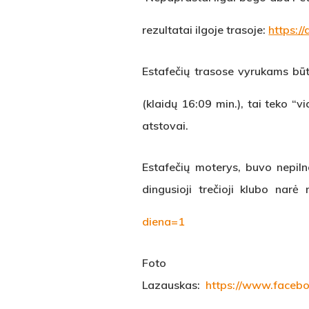
rezultatai ilgoje trasoje:
https:/
Estafečių trasose vyrukams būtų
(klaidų 16:09 min.), tai teko “v
atstovai.
Estafečių moterys, buvo nepiln
dingusioji trečioji klubo narė
diena=1
Fot
Lazauskas:
https://www.faceb