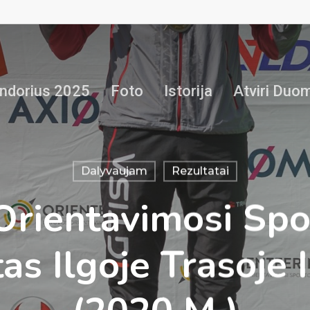
ndorius 2025
Foto
Istorija
Atviri Duo
Dalyvaujam
Rezultatai
Orientavimosi Sp
s Ilgoje Trasoje I