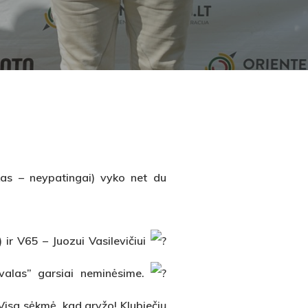
kas – neypatingai) vyko net du
) ir V65 – Juozui Vasilevičiui
kvalas” garsiai neminėsime.
isa sėkmė, kad gryžo! Klubiečių