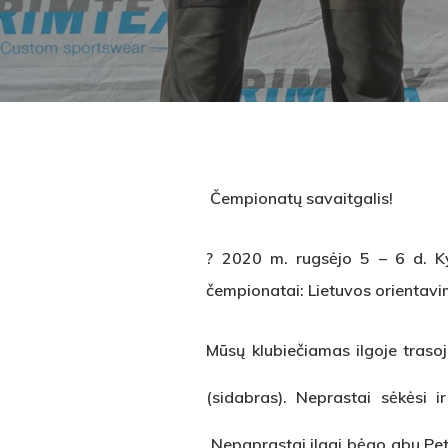
Č
empionat
ų
savaitgalis!
? 2020 m. rugsėjo 5 – 6 d. Ky
čempionatai: Lietuvos orientavim
Mūsų klubiečiamas ilgoje traso
(sidabras). Neprastai sėkėsi 
Nepaprastai ilgai bėgo abu Pet