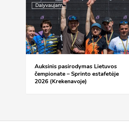
Auksinis
Dalyvaujam
pasirodymas
Lietuvos
čempionate
–
Sprinto
estafetėje
2026
Auksinis pasirodymas Lietuvos
čempionate – Sprinto estafetėje
(Krekenavoje)
2026 (Krekenavoje)