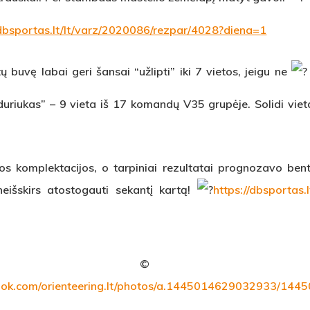
/dbsportas.lt/lt/varz/2020086/rezpar/4028?diena=1
 buvę labai geri šansai “užlipti” iki 7 vietos, jeigu ne
iduriukas” – 9 vieta iš 17 komandų V35 grupėje. Solidi vieta
os komplektacijos, o tarpiniai rezultatai prognozavo bent
 neišskirs atostogauti sekantį kartą!
https://dbsportas.
o © Don
ook.com/orienteering.lt/photos/a.1445014629032933/14