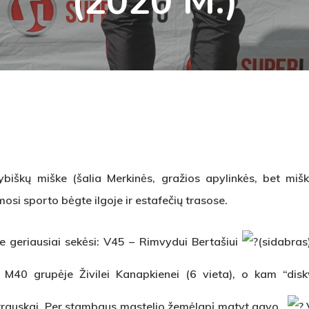
(2020 M.)
biškų miške (šalia Merkinės, gražios apylinkės, bet miš
osi sporto bėgte ilgoje ir estafečių trasose.
je geriausiai sekėsi: V45 – Rimvydui Bertašiui
(sidabras
ir M40 grupėje Živilei Kanapkienei (6 vieta), o kam “dis
rauskai. Per stambaus mastelio žemėlapį matyt gavo..
V