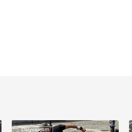
Lietuvos
V
Dalyvaujam