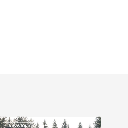
ilnius
Dalyvaujam