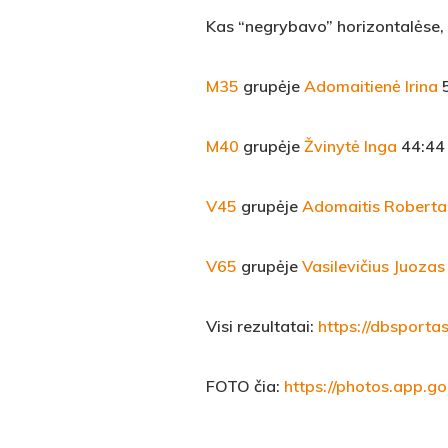
Kas “negrybavo” horizontalėse, t
M35
grupėje
Adomaitienė Irina
5
M40
grupėje
Žvinytė Inga
44:44 
V45
grupėje
Adomaitis Roberta
V65
grupėje
Vasilevičius Juozas
Visi rezultatai:
https://dbsporta
FOTO čia:
https://photos.app.