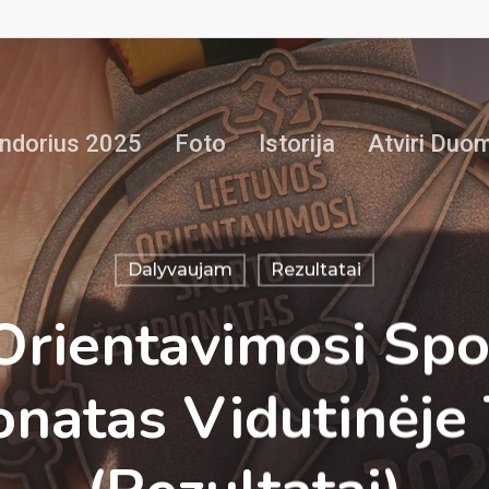
ndorius 2025
Foto
Istorija
Atviri Duo
Dalyvaujam
Rezultatai
Orientavimosi Sp
natas Vidutinėje 