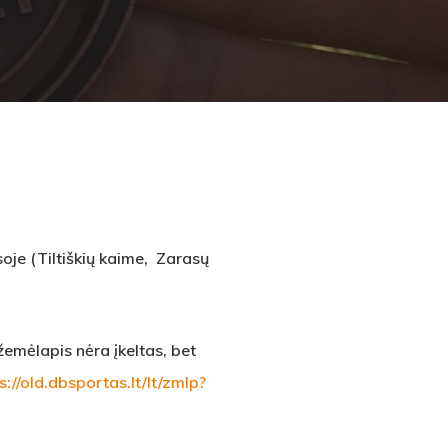
soje
(Tiltiškių kaime, Zarasų
 žemėlapis nėra įkeltas, bet
s://old.dbsportas.lt/lt/zmlp?