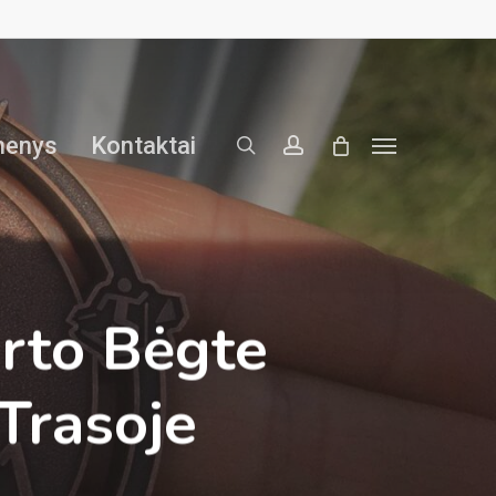
search
account
menys
Kontaktai
Menu
orto Bėgte
Trasoje