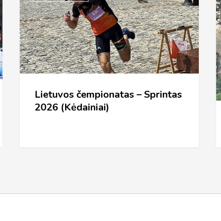
čempionatas
2
–
Sprintas
2026
(Kėdainiai)
Lietuvos čempionatas – Sprintas
2026 (Kėdainiai)