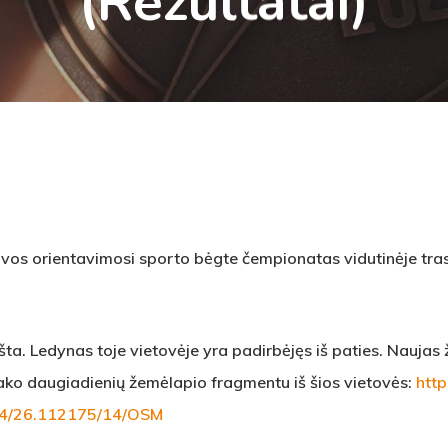
(rezultatai)
uvos orientavimosi sporto bėgte čempionatas vidutinėje tra
ršta. Ledynas toje vietovėje yra padirbėjęs iš paties. Naujas
ako daugiadienių žemėlapio fragmentu iš šios vietovės:
http
4/26.112175/14/OSM