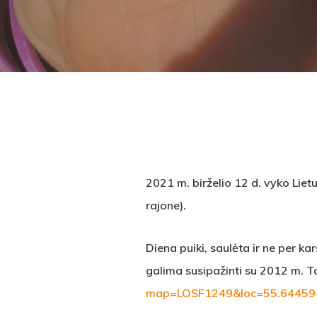
2021 m. birželio 12 d. vyko
Liet
rajone).
Diena puiki, saulėta ir ne per ka
galima susipažinti su 2012 m. T
map=LOSF1249&loc=55.64459