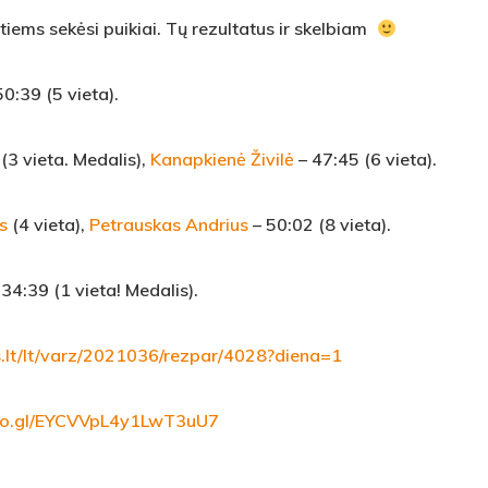
iems sekėsi puikiai. Tų rezultatus ir skelbiam
0:39 (5 vieta).
(3 vieta. Medalis),
Kanapkienė Živilė
– 47:45 (6 vieta).
s
(4 vieta),
Petrauskas Andrius
– 50:02 (8 vieta).
34:39 (1 vieta! Medalis).
s.lt/lt/varz/2021036/rezpar/4028?diena=1
goo.gl/EYCVVpL4y1LwT3uU7