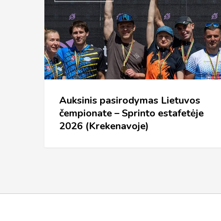
pasirodymas
Lietuvos
čempionate
–
Sprinto
estafetėje
2026
Auksinis pasirodymas Lietuvos
čempionate – Sprinto estafetėje
(Krekenavoje)
2026 (Krekenavoje)