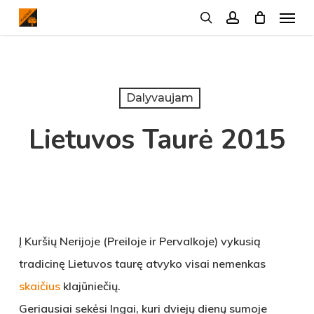
Menu
Skip
search
account
to
main
content
Dalyvaujam
Lietuvos Taurė 2015
Į Kuršių Nerijoje (Preiloje ir Pervalkoje) vykusią
tradicinę Lietuvos taurę atvyko visai nemenkas
skaičius
klajūniečių.
Geriausiai sekėsi Ingai, kuri dviejų dienų sumoje