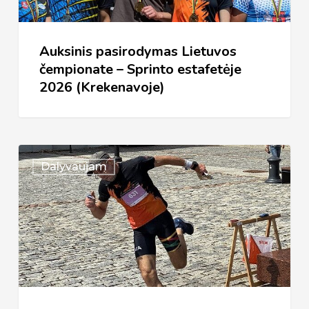
estafetėje
2026
Auksinis pasirodymas Lietuvos
(Krekenavoje)
čempionate – Sprinto estafetėje
2026 (Krekenavoje)
Lietuvos
Dalyvaujam
čempionatas
–
Sprintas
2026
(Kėdainiai)