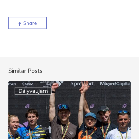
Share
Similar Posts
Auksinis
Dalyvaujam
pasirodymas
Lietuvos
čempionate
–
Sprinto