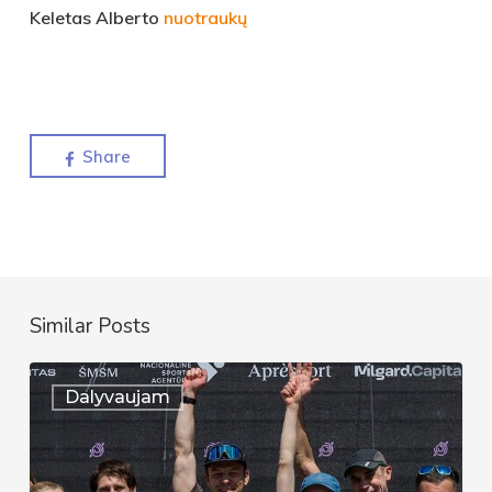
Keletas Alberto
nuotraukų
Share
Similar Posts
Auksinis
Dalyvaujam
pasirodymas
Lietuvos
čempionate