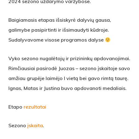
2024 sezono uždarymo varžybose.
Baigiamasis etapas išsiskyrė dalyvių gausa,
galimybe pasipirtinti ir išsimaudyti kūdroje.
Sudalyvavome visose programos dalyse
Vyko sezono nugalėtojų ir prizininkų apdovanojimai.
Rimčiausiai pasirodė Juozas – sezono įskaitoje savo
amžiau grupėje laimėjo I vietą bei gavo rimtą taurę.
Ignas, Matas ir Justina buvo apdovanoti medaliais.
Etapo
rezultatai
Sezono
įskaita
.