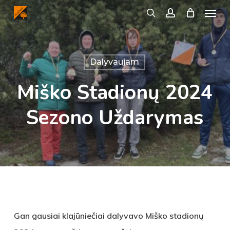
Menu
Skip
search
account
to
main
content
Dalyvaujam
Miško Stadionų 2024
Sezono Uždarymas
Gan gausiai klajūniečiai dalyvavo Miško stadionų