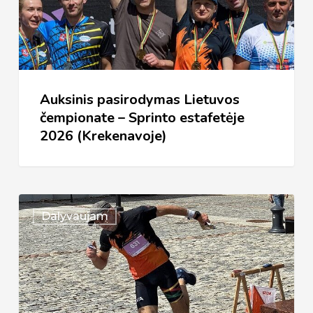
–
Sprinto
estafetėje
2026
Auksinis pasirodymas Lietuvos
(Krekenavoje)
čempionate – Sprinto estafetėje
2026 (Krekenavoje)
Lietuvos
Dalyvaujam
čempionatas
–
Sprintas
2026