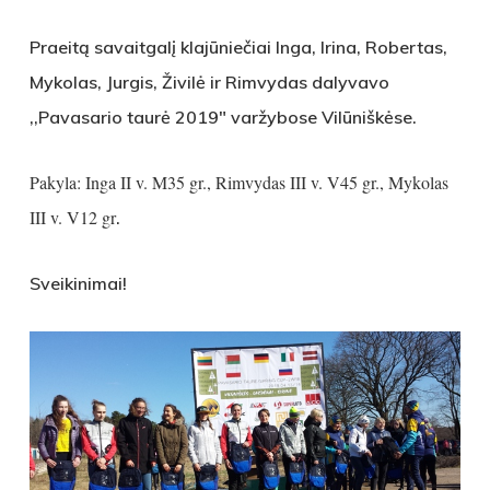
Praeitą savaitgalį klajūniečiai Inga, Irina, Robertas,
Mykolas, Jurgis, Živilė ir Rimvydas dalyvavo
,,Pavasario taurė 2019″ varžybose Vilūniškėse.
Pakyla: Inga II v. M35 gr., Rimvydas III v. V45 gr., Mykolas
III v. V12 gr
.
Sveikinimai!