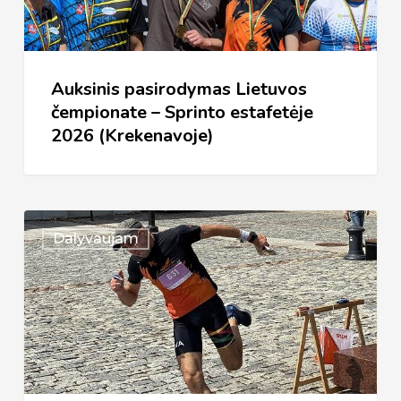
Sprinto
estafetėje
2026
Auksinis pasirodymas Lietuvos
(Krekenavoje)
čempionate – Sprinto estafetėje
2026 (Krekenavoje)
Lietuvos
Dalyvaujam
čempionatas
–
Sprintas
2026
(Kėdainiai)