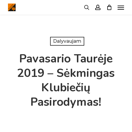
Menu
Skip
search
account
to
main
content
Dalyvaujam
Pavasario Taurėje
2019 – Sėkmingas
Klubiečių
Pasirodymas!