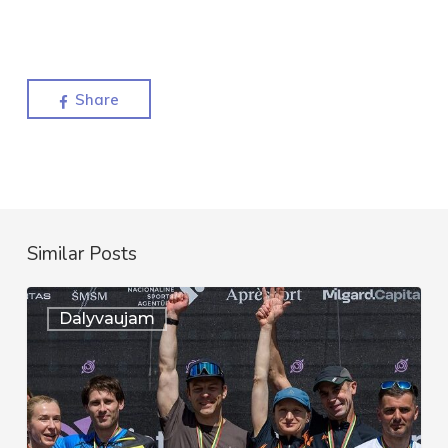
Share
Similar Posts
Auksinis
Dalyvaujam
pasirodymas
Lietuvos
čempionate
–