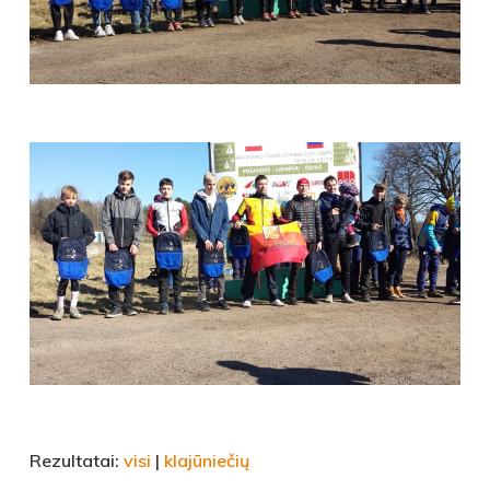
Rezultatai:
visi
|
klajūniečių