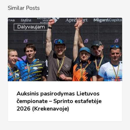
Similar Posts
Auksinis
Dalyvaujam
pasirodymas
Lietuvos
čempionate
–
Sprinto
estafetėje
2026
Auksinis pasirodymas Lietuvos
(Krekenavoje)
čempionate – Sprinto estafetėje
2026 (Krekenavoje)