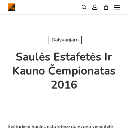
Menu
Skip
search
account
to
main
content
Dalyvaujam
Saulės Estafetės Ir
Kauno Čempionatas
2016
Šeštadienį Saulės estafetėse dalyvavo vienintelė