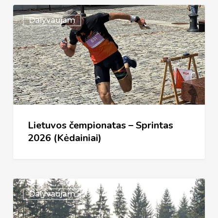
Lietuvos
Dalyvaujam
čempionatas
–
Sprintas
2026
(Kėdainiai)
Lietuvos čempionatas – Sprintas
2026 (Kėdainiai)
Vilnius
Dalyvaujam
2026