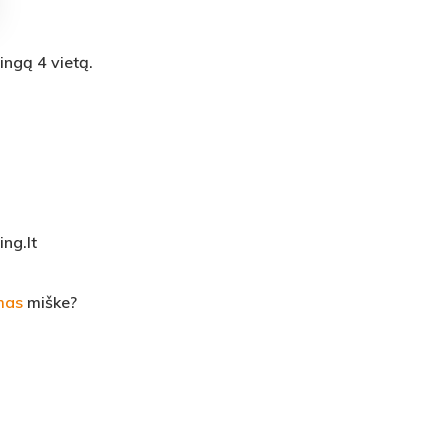
ngą 4 vietą.
ng.lt
mas
miške?