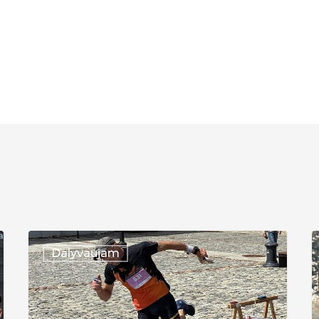
Lietuvos
V
Dalyvaujam
čempionatas
2
–
Sprintas