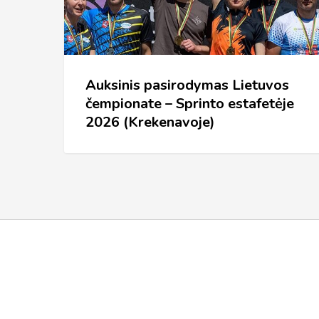
–
Sprinto
estafetėje
2026
Auksinis pasirodymas Lietuvos
čempionate – Sprinto estafetėje
(Krekenavoje)
2026 (Krekenavoje)