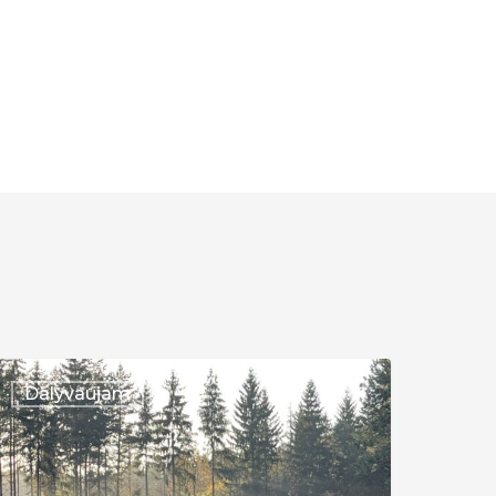
ilnius
Dalyvaujam
026