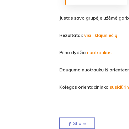
Justas savo grupėje užėmė garbi
Rezultatai:
visi
|
klajūniečių
Pilno dydžio
nuotraukos
.
Dauguma nuotraukų iš orienteeri
Kolegos orientacininko
susidūri
Share