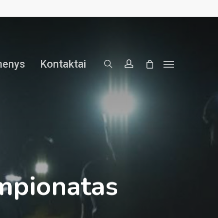
search
account
menys
Kontaktai
Menu
mpionatas