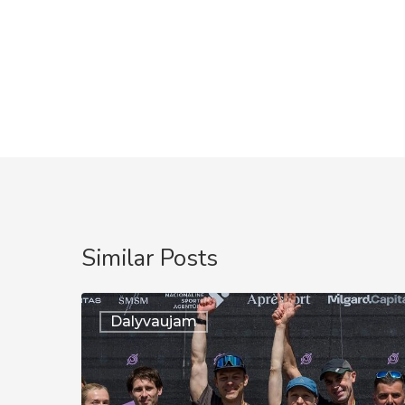
Similar Posts
Auksinis
Dalyvaujam
pasirodymas
Lietuvos
čempionate