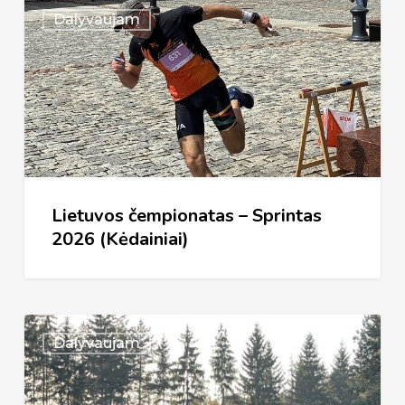
Lietuvos
Dalyvaujam
čempionatas
–
Sprintas
2026
(Kėdainiai)
Lietuvos čempionatas – Sprintas
2026 (Kėdainiai)
Vilnius
Dalyvaujam
2026