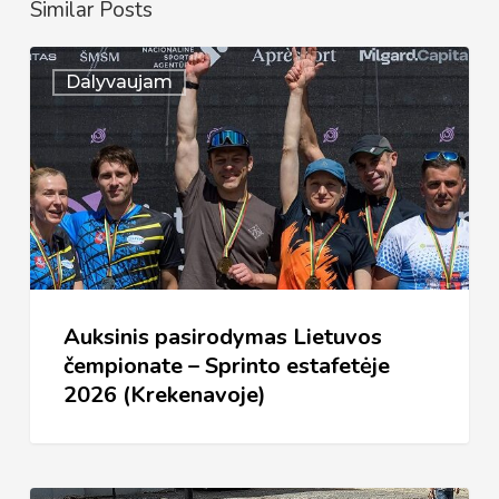
Similar Posts
Auksinis
Dalyvaujam
pasirodymas
Lietuvos
čempionate
–
Sprinto
estafetėje
2026
Auksinis pasirodymas Lietuvos
(Krekenavoje)
čempionate – Sprinto estafetėje
2026 (Krekenavoje)