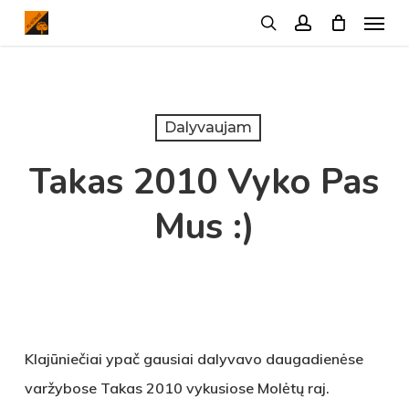
Menu
Skip
search
account
to
main
content
Dalyvaujam
Takas 2010 Vyko Pas
Mus :)
Klajūniečiai ypač gausiai dalyvavo daugadienėse
varžybose Takas 2010 vykusiose Molėtų raj.