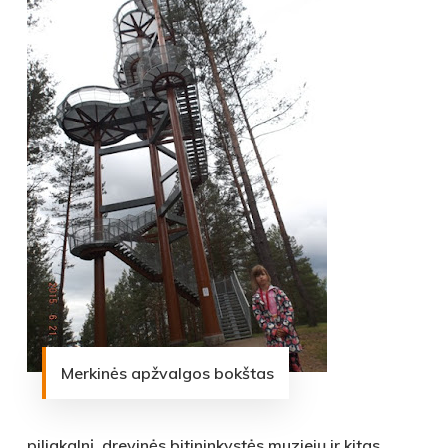
Merkinės apžvalgos bokštas
piliakalnį, drevinės bitininkystės muziejų ir kitas