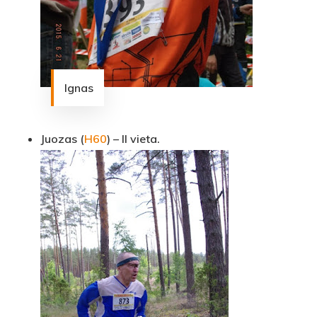
Ignas
Juozas (
H60
) – II vieta.