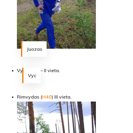
Juozas
Vyc (
H35
) – II vieta.
Vyc
Rimvydas (
H40
) III vieta.