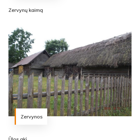
Zervynų kaimą
Zervynos
Ūlos akį