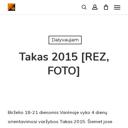
Menu
Skip
search
account
to
main
content
Dalyvaujam
Takas 2015 [REZ,
FOTO]
Birželio 18-21 dienomis Varėnoje vyko 4 dienų
orientavimosi varžybos Takas 2015. Šiemet jose