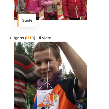
Saulė
Ignas (
H10
) – II vieta.