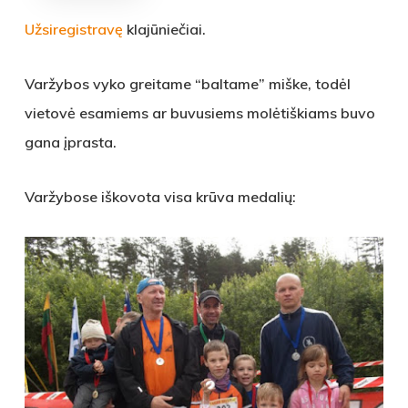
Užsiregistravę
klajūniečiai.
Varžybos vyko greitame “baltame” miške, todėl
vietovė esamiems ar buvusiems molėtiškiams buvo
gana įprasta.
Varžybose iškovota visa krūva medalių: