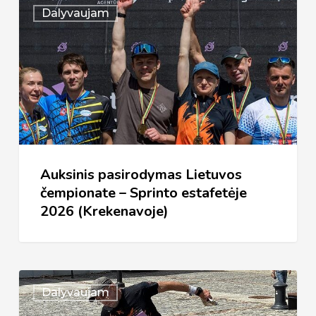
Auksinis
Dalyvaujam
pasirodymas
Lietuvos
čempionate
–
Sprinto
estafetėje
2026
Auksinis pasirodymas Lietuvos
(Krekenavoje)
čempionate – Sprinto estafetėje
2026 (Krekenavoje)
Lietuvos
Dalyvaujam
čempionatas