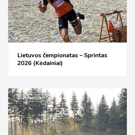
–
Sprintas
2026
(Kėdainiai)
Lietuvos čempionatas – Sprintas
2026 (Kėdainiai)
Vilnius
Dalyvaujam
2026