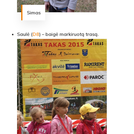
Simas
Saulė (
D8
) – baigė markiruotą trasą.