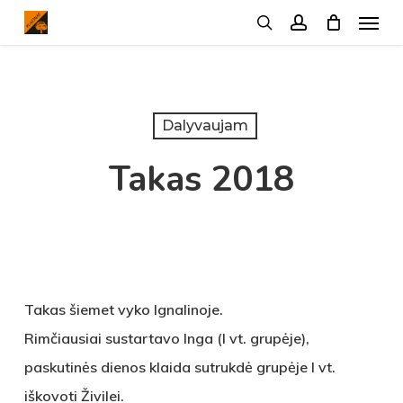
Menu
Skip
search
account
to
main
content
Dalyvaujam
Takas 2018
Takas šiemet vyko Ignalinoje.
Rimčiausiai sustartavo Inga (I vt. grupėje),
paskutinės dienos klaida sutrukdė grupėje I vt.
iškovoti Živilei.