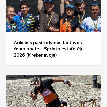
čempionate
–
Sprinto
estafetėje
2026
Auksinis pasirodymas Lietuvos
(Krekenavoje)
čempionate – Sprinto estafetėje
2026 (Krekenavoje)
Lietuvos
Dalyvaujam
čempionatas
–
Sprintas