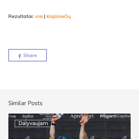
Rezultatai:
visi
|
klajūniečių
Share
Similar Posts
Auksinis
Dalyvaujam
pasirodymas
Lietuvos