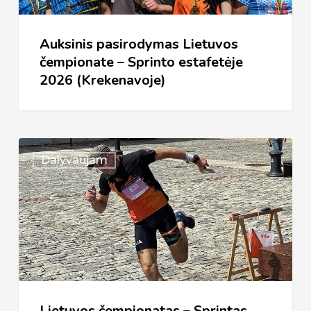
estafetėje
2026
Auksinis pasirodymas Lietuvos
(Krekenavoje)
čempionate – Sprinto estafetėje
2026 (Krekenavoje)
Lietuvos
Dalyvaujam
čempionatas
–
Sprintas
2026
(Kėdainiai)
Lietuvos čempionatas – Sprintas