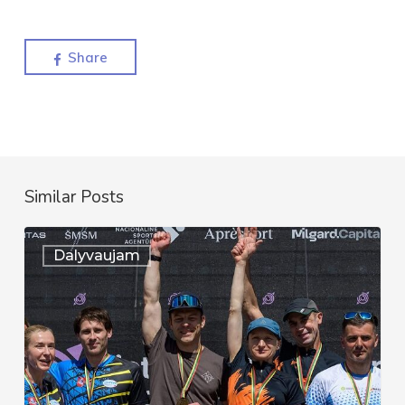
Share
Similar Posts
Auksinis
Dalyvaujam
pasirodymas
Lietuvos
čempionate
–
Sprinto