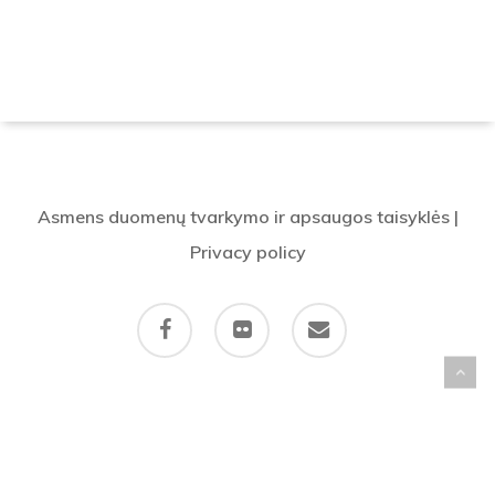
Asmens duomenų tvarkymo ir apsaugos taisyklės
|
Privacy policy
facebook
flickr
email
© 2026 OK Klajūnas. Visos teisės saugomos. All rights reserved.