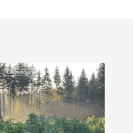
ilnius
Dalyvaujam
026