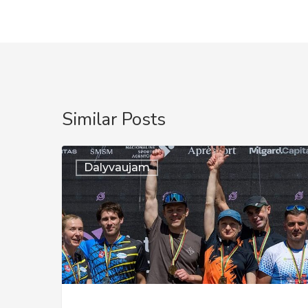
Similar Posts
Auksinis
Dalyvaujam
pasirodymas
Lietuvos
čempionate
–
Sprinto
estafetėje