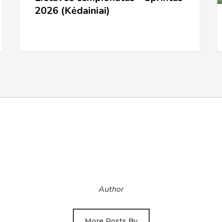
2026 (Kėdainiai)
Author
More Posts By