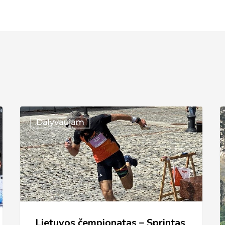
Lietuvos
V
Dalyvaujam
čempionatas
2
–
Sprintas
2026
(Kėdainiai)
Lietuvos čempionatas – Sprintas