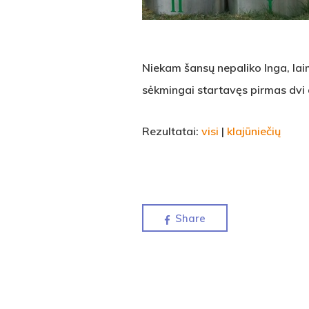
Niekam šansų nepaliko Inga, laimė
sėkmingai startavęs pirmas dvi 
Rezultatai:
visi
|
klajūniečių
Share