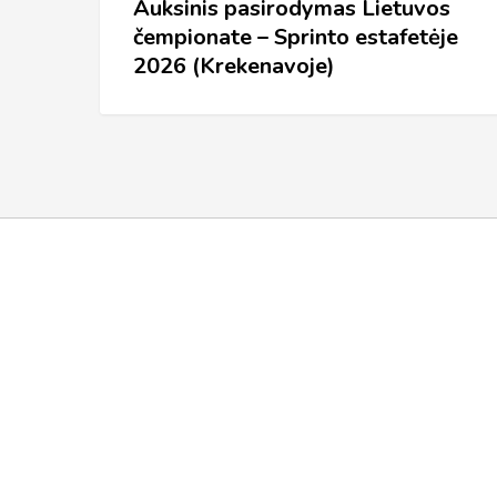
2026
Auksinis pasirodymas Lietuvos
čempionate – Sprinto estafetėje
(Krekenavoje)
2026 (Krekenavoje)