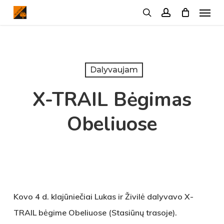
Menu
Skip
search
account
to
main
content
Dalyvaujam
X-TRAIL Bėgimas
Obeliuose
Kovo 4 d. klajūniečiai Lukas ir Živilė dalyvavo X-
TRAIL bėgime Obeliuose (Stasiūnų trasoje).