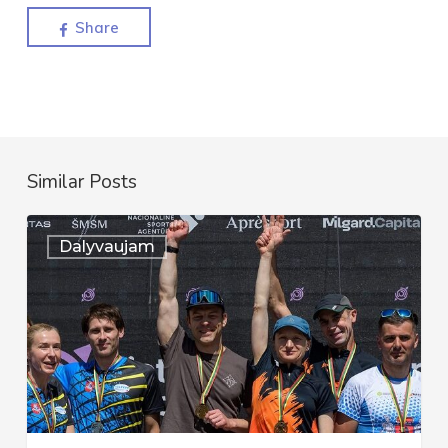
Share
Similar Posts
Auksinis
Dalyvaujam
pasirodymas
Lietuvos
čempionate
–
Sprinto
estafetėje