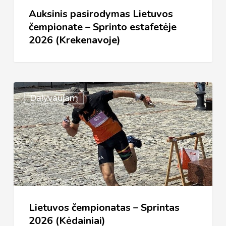
2026
Auksinis pasirodymas Lietuvos
(Krekenavoje)
čempionate – Sprinto estafetėje
2026 (Krekenavoje)
Lietuvos
Dalyvaujam
čempionatas
–
Sprintas
2026
(Kėdainiai)
Lietuvos čempionatas – Sprintas
2026 (Kėdainiai)