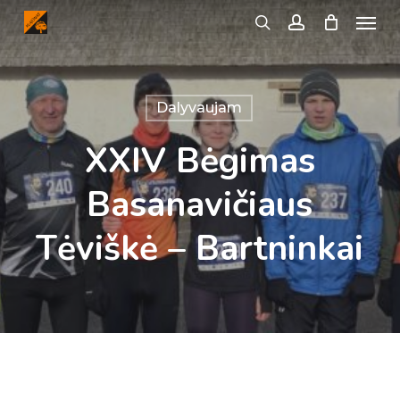
Menu
Skip
search
account
to
main
content
Dalyvaujam
XXIV Bėgimas
Basanavičiaus
Tėviškė – Bartninkai