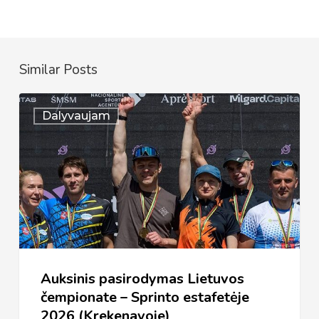
Similar Posts
Auksinis
Dalyvaujam
pasirodymas
Lietuvos
čempionate
–
Sprinto
estafetėje
2026
Auksinis pasirodymas Lietuvos
(Krekenavoje)
čempionate – Sprinto estafetėje
2026 (Krekenavoje)