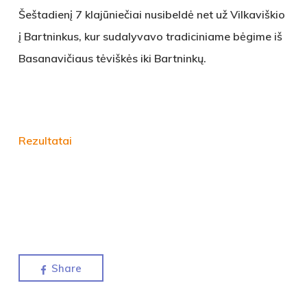
Šeštadienį 7 klajūniečiai nusibeldė net už Vilkaviškio
į Bartninkus, kur sudalyvavo tradiciniame bėgime iš
Basanavičiaus tėviškės iki Bartninkų.
Rezultatai
Share