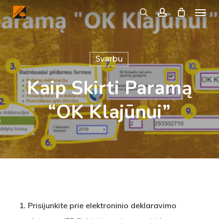
Menu
Skip
search
account
to
main
content
Svarbu
Kaip Skirti Paramą
“OK Klajūnui”
Prisijunkite prie elektroninio deklaravimo