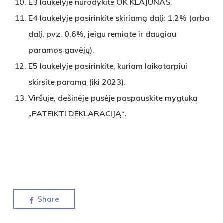
E3 laukelyje nurodykite OK KLAJŪNAS.
E4 laukelyje pasirinkite skiriamą dalį: 1,2% (arba
dalį, pvz. 0,6%, jeigu remiate ir daugiau
paramos gavėjų).
E5 laukelyje pasirinkite, kuriam laikotarpiui
skirsite paramą (iki 2023).
Viršuje, dešinėje pusėje paspauskite mygtuką
„PATEIKTI DEKLARACIJĄ“.
Share