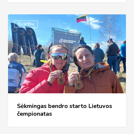
Sėkmingas
Svarbu
bendro
starto
Lietuvos
čempionatas
Sėkmingas bendro starto Lietuvos
čempionatas