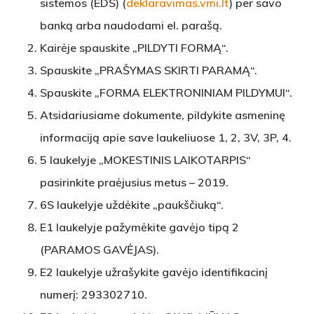
sistemos (EDS) (
deklaravimas.vmi.lt
) per savo
banką arba naudodami el. parašą.
Kairėje spauskite „PILDYTI FORMĄ“.
Spauskite „PRAŠYMAS SKIRTI PARAMĄ“.
Spauskite „FORMA ELEKTRONINIAM PILDYMUI“.
Atsidariusiame dokumente, pildykite asmeninę
informaciją apie save laukeliuose 1, 2, 3V, 3P, 4.
5 laukelyje „MOKESTINIS LAIKOTARPIS“
pasirinkite praėjusius metus – 2019.
6S laukelyje uždėkite „paukščiuką“.
E1 laukelyje pažymėkite gavėjo tipą 2
(PARAMOS GAVĖJAS).
E2 laukelyje užrašykite gavėjo identifikacinį
numerį: 293302710.