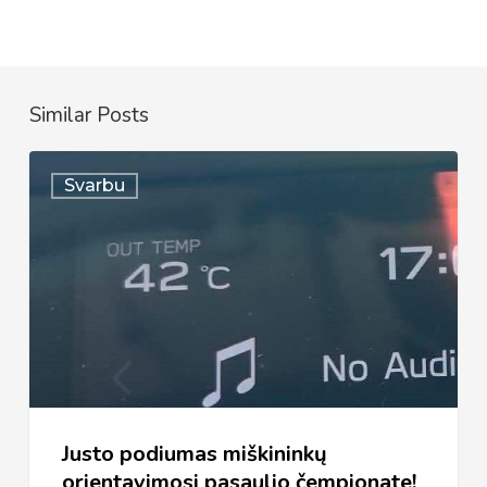
Similar Posts
Justo
Svarbu
podiumas
miškininkų
orientavimosi
pasaulio
čempionate!
Justo podiumas miškininkų
orientavimosi pasaulio čempionate!