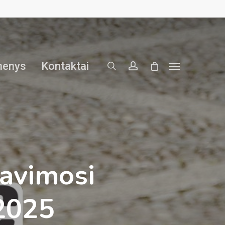
search
account
menys
Kontaktai
Menu
tavimosi
2025