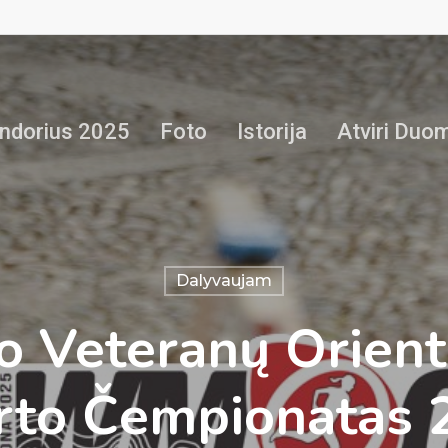
ndorius 2025
Foto
Istorija
Atviri Duo
Dalyvaujam
o Veteranų Orien
rto Čempionatas 