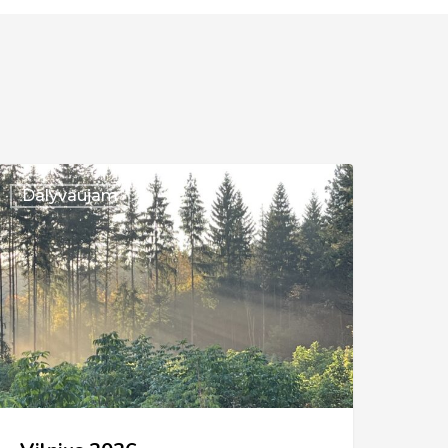
ilnius
Dalyvaujam
026