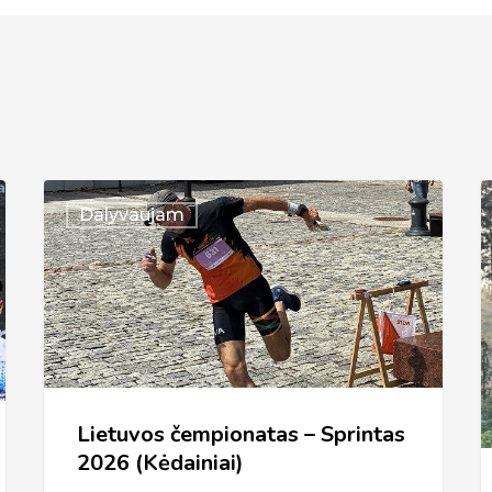
Lietuvos
V
Dalyvaujam
čempionatas
2
–
Sprintas
2026
(Kėdainiai)
Lietuvos čempionatas – Sprintas
2026 (Kėdainiai)