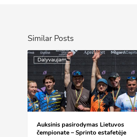
Similar Posts
Auksinis
Dalyvaujam
pasirodymas
Lietuvos
čempionate
–
Sprinto
estafetėje
2026
Auksinis pasirodymas Lietuvos
čempionate – Sprinto estafetėje
(Krekenavoje)