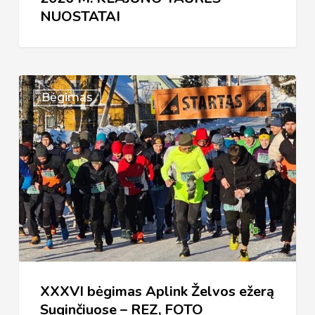
NUOSTATAI
XXXVI
Bėgimas
bėgimas
Aplink
Želvos
ežerą
Suginčiuose
–
REZ,
FOTO
XXXVI bėgimas Aplink Želvos ežerą
Suginčiuose – REZ, FOTO