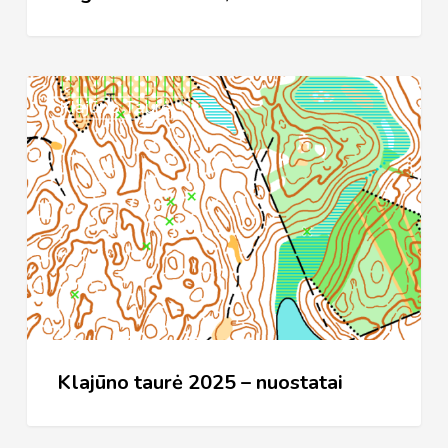
Klajūno
Klajūno Taurė
taurė
2025
–
nuostatai
Klajūno taurė 2025 – nuostatai