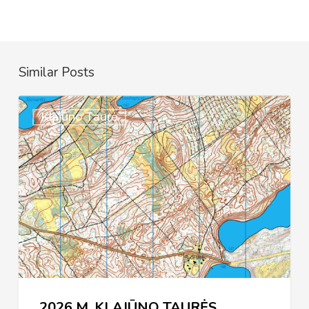
Similar Posts
2026
Klajūno Taurė
M.
KLAJŪNO
TAURĖS
NUOSTATAI
2026 M. KLAJŪNO TAURĖS