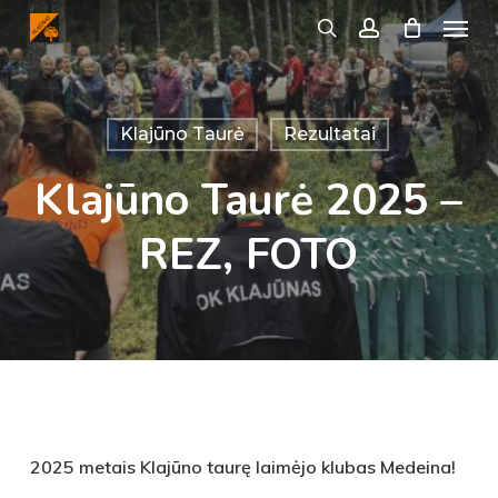
Menu
Skip
search
account
to
main
content
Klajūno Taurė
Rezultatai
Klajūno Taurė 2025 –
REZ, FOTO
2025 metais Klajūno taurę laimėjo klubas Medeina!