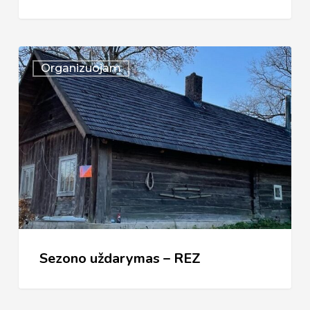
Sezono
Organizuojam
uždarymas
–
REZ
Sezono uždarymas – REZ