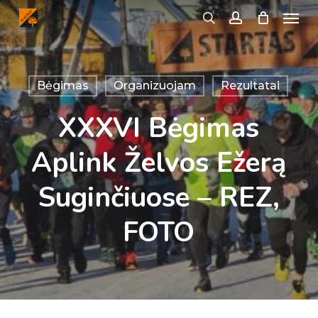
Menu
Skip
search
account
to
main
content
Bėgimas
Organizuojam
Rezultatai
XXXVI Bėgimas
Aplink Želvos Ežerą
Suginčiuose – REZ,
FOTO