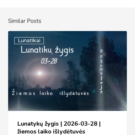
Similar Posts
Lunatykų
Lunatikai
žygis
|
2026-
03-
28
|
žiemos
laiko
išlydėtuvės
Lunatykų žygis | 2026-03-28 |
žiemos laiko išlydėtuvės