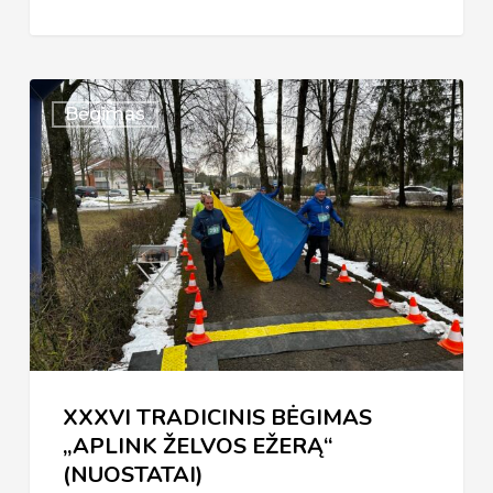
XXXVI
Bėgimas
TRADICINIS
BĖGIMAS
„APLINK
ŽELVOS
EŽERĄ“
(NUOSTATAI)
XXXVI TRADICINIS BĖGIMAS
„APLINK ŽELVOS EŽERĄ“
(NUOSTATAI)