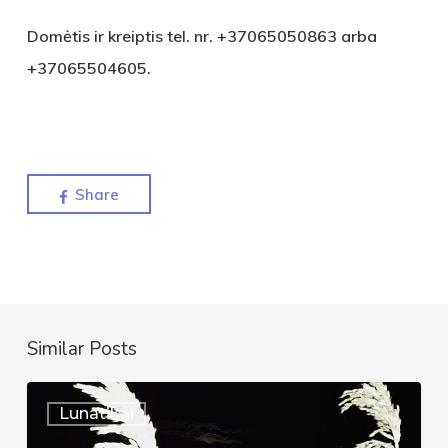
Domėtis ir kreiptis tel. nr. +37065050863 arba
+37065504605.
Share
Similar Posts
Ledo
Lunatikai
Lunatikai