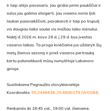
Ir taip atėjo pavasaris. Jau girdisi pirmi paukščiai ir
sulos jau galima atsigerti. Jau visiems norisi lįsti
laukan pasivaikščioti, pavakaroti ir taip po truputį
vis daugiau laiko saulei vis mažiau laiko mėnuliui.
Naktį iš 2026 m. kovo 28 d. į 29 d. bus įvestas
vasaros laikas. Ta proga kviečiame jus uždaryti šių
metų žiemos sezoną ir prieš vasaros pertrauką
kartu palunatikuoti mūsų numylėtoje Labanoro
girioje.
Susitinkame Pagraužės stovyklavietėje.
Koordinatės:
55.2446838, 25.6690179 (WGS84)
Renkamės iki 18:45 val., 19:00 val. išeiname.