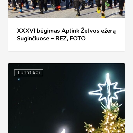
–
REZ,
FOTO
XXXVI bėgimas Aplink Želvos ežerą
Suginčiuose – REZ, FOTO
(Po)Šventinis
Lunatikai
Lunatikų
žygis
Kulionyse
|
2026.01.03