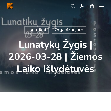
Menu
Skip
search
account
to
main
content
Lunatikai
Organizuojam
Lunatykų Žygis |
2026-03-28 | Žiemos
Laiko Išlydėtuvės