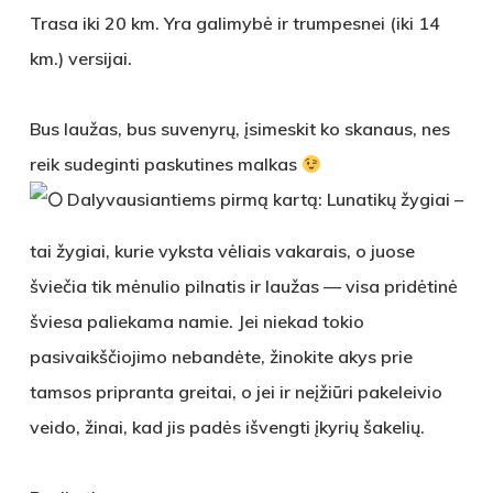
Trasa iki 20 km. Yra galimybė ir trumpesnei (iki 14
km.) versijai.
Bus laužas, bus suvenyrų, įsimeskit ko skanaus, nes
reik sudeginti paskutines malkas
Dalyvausiantiems pirmą kartą: Lunatikų žygiai –
tai žygiai, kurie vyksta vėliais vakarais, o juose
šviečia tik mėnulio pilnatis ir laužas — visa pridėtinė
šviesa paliekama namie. Jei niekad tokio
pasivaikščiojimo nebandėte, žinokite akys prie
tamsos pripranta greitai, o jei ir neįžiūri pakeleivio
veido, žinai, kad jis padės išvengti įkyrių šakelių.