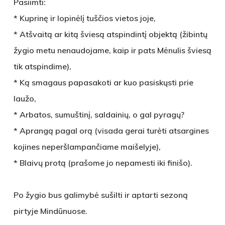
Pasiimti:
* Kuprinę ir lopinėlį tuščios vietos joje,
* Atšvaitą ar kitą šviesą atspindintį objektą (žibintų
žygio metu nenaudojame, kaip ir pats Mėnulis šviesą
tik atspindime),
* Ką smagaus papasakoti ar kuo pasiskųsti prie
laužo,
* Arbatos, sumuštinį, saldainių, o gal pyragų?
* Aprangą pagal orą (visada gerai turėti atsargines
kojines neperšlampančiame maišelyje),
* Blaivų protą (prašome jo nepamesti iki finišo).
Po žygio bus galimybė sušilti ir aptarti sezoną
pirtyje Mindūnuose.