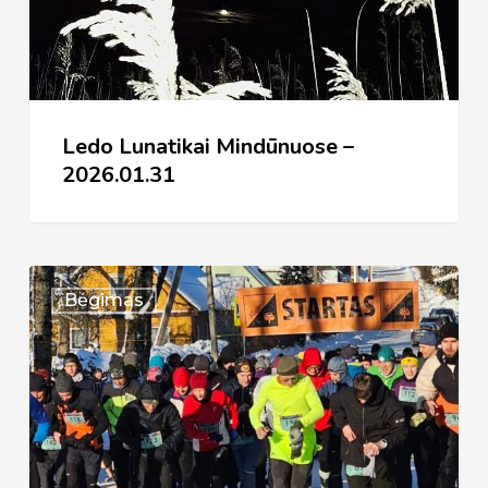
Mindūnuose
–
2026.01.31
Ledo Lunatikai Mindūnuose –
2026.01.31
XXXVI
Bėgimas
bėgimas
Aplink
Želvos
ežerą
Suginčiuose