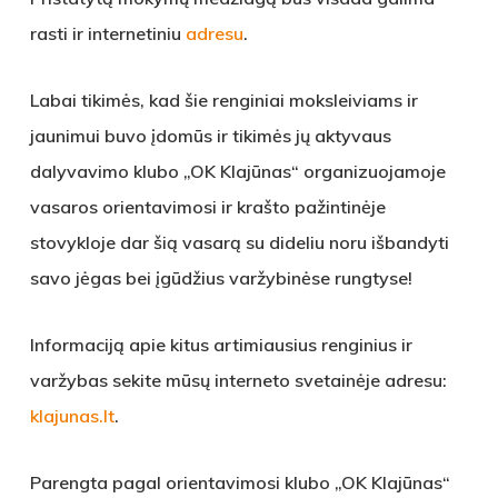
rasti ir internetiniu
adresu
.
Labai tikimės, kad šie renginiai moksleiviams ir
jaunimui buvo įdomūs ir tikimės jų aktyvaus
dalyvavimo klubo „OK Klajūnas“ organizuojamoje
vasaros orientavimosi ir krašto pažintinėje
stovykloje dar šią vasarą su dideliu noru išbandyti
savo jėgas bei įgūdžius varžybinėse rungtyse!
Informaciją apie kitus artimiausius renginius ir
varžybas sekite mūsų interneto svetainėje adresu:
klajunas.lt
.
Parengta pagal orientavimosi klubo „OK Klajūnas“