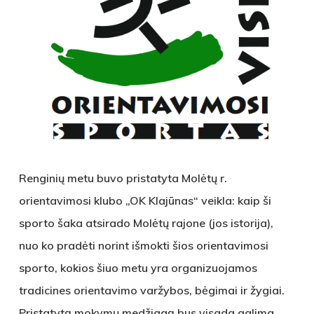
Renginių metu buvo pristatyta Molėtų r.
orientavimosi klubo „OK Klajūnas“ veikla: kaip ši
sporto šaka atsirado Molėtų rajone (jos istorija),
nuo ko pradėti norint išmokti šios orientavimosi
sporto, kokios šiuo metu yra organizuojamos
tradicines orientavimo varžybos, bėgimai ir žygiai.
Pristatytą mokymų medžiagą bus visada galima