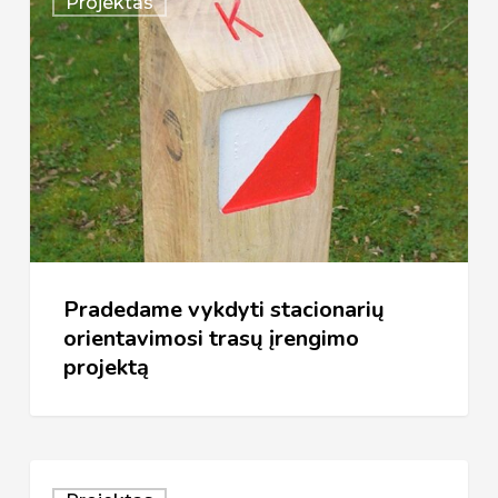
Projektas
vykdyti
stacionarių
orientavimosi
trasų
įrengimo
projektą
Pradedame vykdyti stacionarių
orientavimosi trasų įrengimo
projektą
Sėkmingai