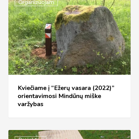
Organizuojam
į
“Ežerų
vasara
(2022)”
orientavimosi
Mindūnų
miške
varžybas
Kviečiame į “Ežerų vasara (2022)”
orientavimosi Mindūnų miške
varžybas
Pradedame