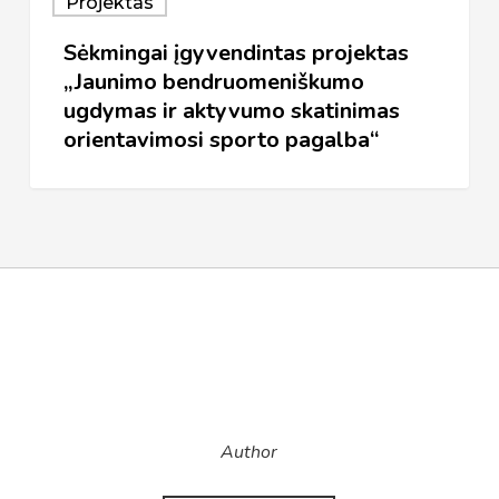
Projektas
įgyvendintas
Sėkmingai įgyvendintas projektas
projektas
„Jaunimo bendruomeniškumo
„Jaunimo
ugdymas ir aktyvumo skatinimas
bendruomeniškumo
orientavimosi sporto pagalba“
ugdymas
ir
aktyvumo
skatinimas
orientavimosi
sporto
pagalba“
Author