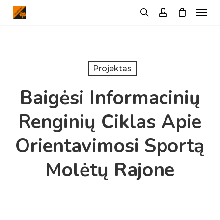
Menu
Skip
search
account
to
main
content
Projektas
Baigėsi Informacinių
Renginių Ciklas Apie
Orientavimosi Sportą
Molėtų Rajone