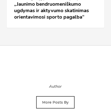
„Jaunimo bendruomeniškumo
„Jaunimo
ugdymas ir aktyvumo skatinimas
bendruomeniškumo
orientavimosi sporto pagalba“
ugdymas
ir
aktyvumo
skatinimas
orientavimosi
sporto
pagalba“
Author
More Posts By