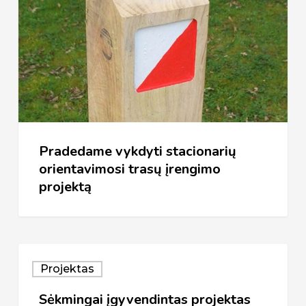
orientavimosi
trasų
įrengimo
projektą
Pradedame vykdyti stacionarių
orientavimosi trasų įrengimo
projektą
Sėkmingai
Projektas
įgyvendintas
Sėkmingai įgyvendintas projektas
projektas