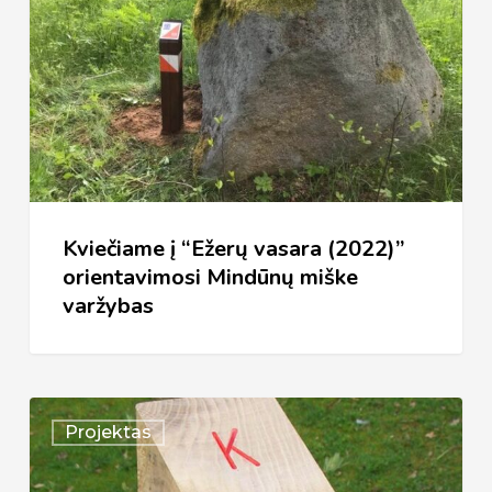
vasara
(2022)”
orientavimosi
Mindūnų
miške
varžybas
Kviečiame į “Ežerų vasara (2022)”
orientavimosi Mindūnų miške
varžybas
Pradedame
Projektas
vykdyti
stacionarių