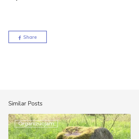
Share
Similar Posts
Kviečiame
Organizuojam
į
“Ežerų