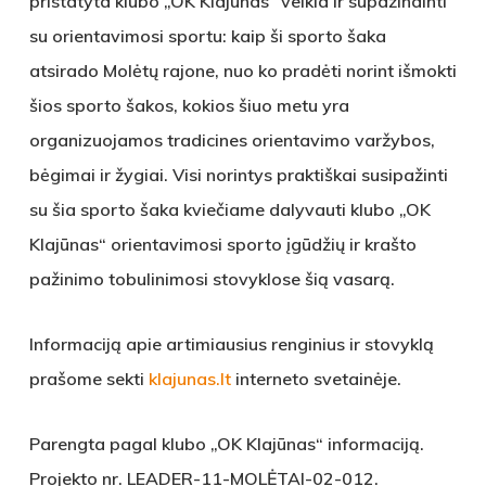
pristatyta klubo „OK Klajūnas“ veikla ir supažindinti
su orientavimosi sportu: kaip ši sporto šaka
atsirado Molėtų rajone, nuo ko pradėti norint išmokti
šios sporto šakos, kokios šiuo metu yra
organizuojamos tradicines orientavimo varžybos,
bėgimai ir žygiai. Visi norintys praktiškai susipažinti
su šia sporto šaka kviečiame dalyvauti klubo „OK
Klajūnas“ orientavimosi sporto įgūdžių ir krašto
pažinimo tobulinimosi stovyklose šią vasarą.
Informaciją apie artimiausius renginius ir stovyklą
prašome sekti
klajunas.lt
interneto svetainėje.
Parengta pagal klubo „OK Klajūnas“ informaciją.
Projekto nr. LEADER-11-MOLĖTAI-02-012.