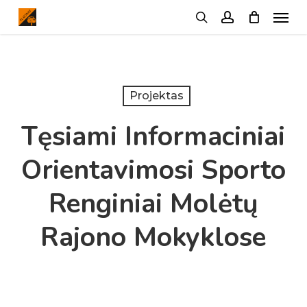
Menu
Skip
search
account
to
main
content
Projektas
Tęsiami Informaciniai
Orientavimosi Sporto
Renginiai Molėtų
Rajono Mokyklose