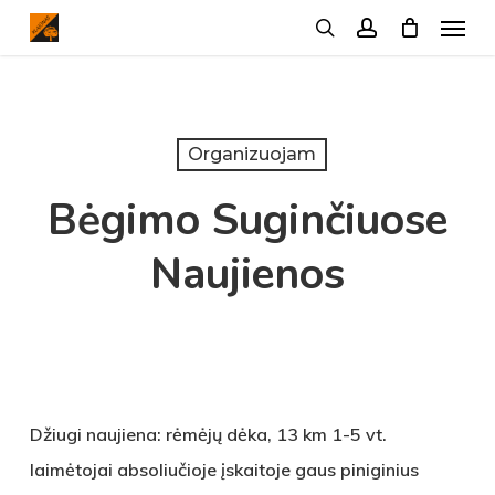
Menu
Skip
search
account
to
main
content
Organizuojam
Bėgimo Suginčiuose
Naujienos
Džiugi naujiena: rėmėjų dėka, 13 km 1-5 vt.
laimėtojai absoliučioje įskaitoje gaus piniginius