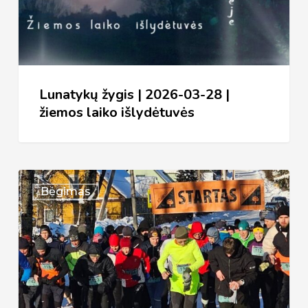
28
|
žiemos
laiko
išlydėtuvės
Lunatykų žygis | 2026-03-28 |
žiemos laiko išlydėtuvės
XXXVI
Bėgimas
bėgimas
Aplink
Želvos
ežerą
Suginčiuose