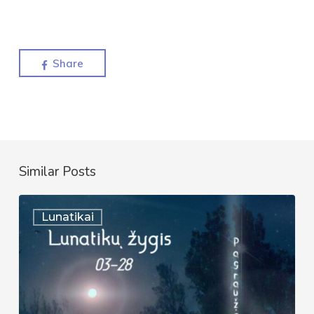
Share
Similar Posts
Lunatykų
Lunatikai
žygis
|
2026-
03-