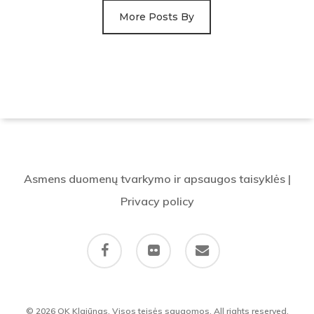
More Posts By
Asmens duomenų tvarkymo ir apsaugos taisyklės
|
Privacy policy
facebook
flickr
email
© 2026 OK Klajūnas. Visos teisės saugomos. All rights reserved.