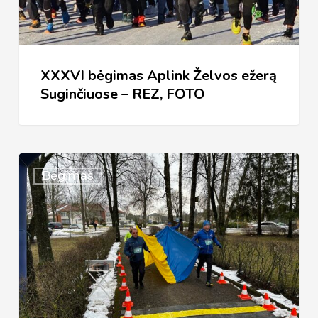
–
REZ,
FOTO
XXXVI bėgimas Aplink Želvos ežerą
Suginčiuose – REZ, FOTO
XXXVI
Bėgimas
TRADICINIS
BĖGIMAS
„APLINK
ŽELVOS
EŽERĄ“
(NUOSTATAI)