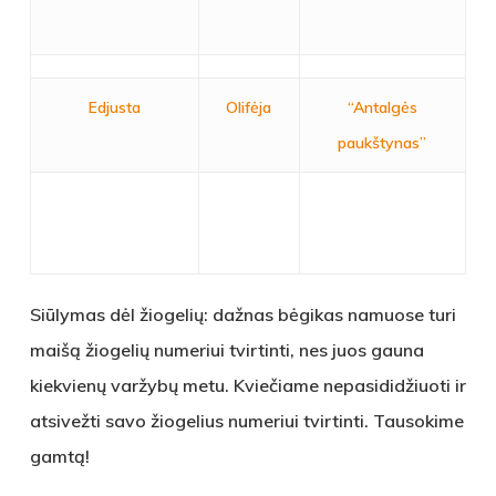
Edjusta
Olifėja
“Antalgės
paukštynas”
Siūlymas dėl žiogelių: dažnas bėgikas namuose turi
maišą žiogelių numeriui tvirtinti, nes juos gauna
kiekvienų varžybų metu. Kviečiame nepasididžiuoti ir
atsivežti savo žiogelius numeriui tvirtinti. Tausokime
gamtą!