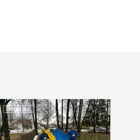
XXVI
Bėgimas
RADICINIS
ĖGIMAS
APLINK