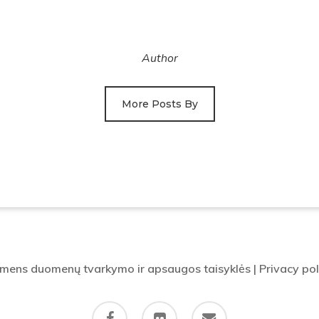
Author
More Posts By
mens duomenų tvarkymo ir apsaugos taisyklės
|
Privacy pol
facebook
flickr
email