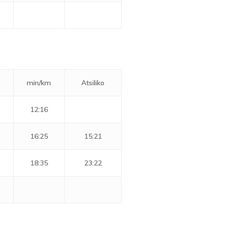
min/km
Atsiliko
12:16
16:25
15:21
18:35
23:22