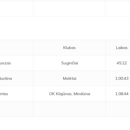
s
Klubas
Laikas
Juozas
Suginčiai
45:22
Justina
Molėtai
1:00:43
ntas
OK Klajūnas, Mindūnai
1:08:44