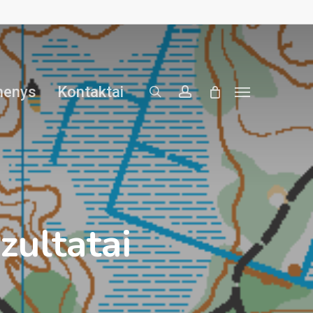
search
account
menys
Kontaktai
Menu
ultatai