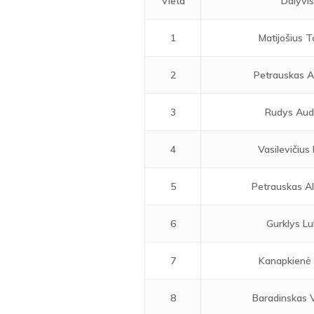
Vieta
Dalyvi
1
Matijošius 
2
Petrauskas A
3
Rudys Aud
4
Vasilevičius
5
Petrauskas A
6
Gurklys L
7
Kanapkienė Ž
8
Baradinskas 