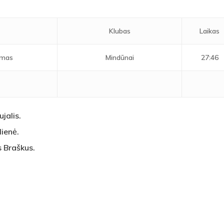
s
Klubas
Laikas
omas
Mindūnai
27:46
jalis.
lienė.
s Braškus.