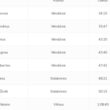
s
Klubas
Laikas
Tomas
Mindūnai
34:15
ndrius
Mindūnai
35:47
rius
Mindūnai
43:20
 Ignas
Mindūnai
43:40
lbertas
Mindūnai
47:42
ukas
Sidabrinės
48:21
ivilė
Sidabrinės
50:15
Vakaris
Vilnius
1:08:40