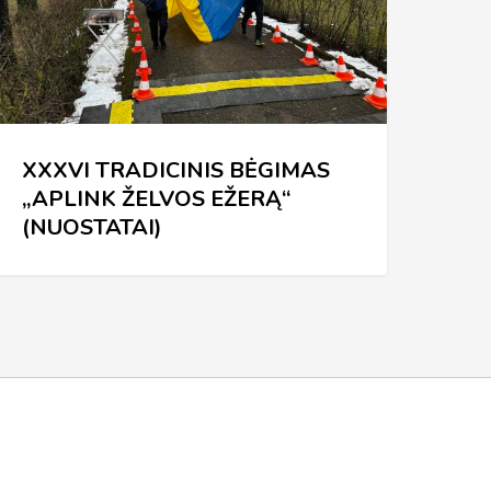
ELVOS
ŽERĄ“
NUOSTATAI)
XXXVI TRADICINIS BĖGIMAS
„APLINK ŽELVOS EŽERĄ“
(NUOSTATAI)