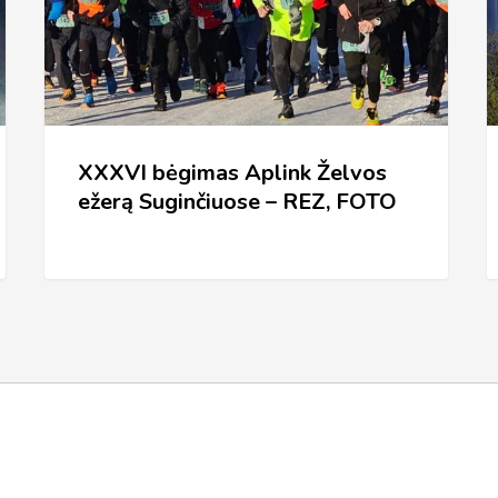
ežerą
Ž
Suginčiuose
E
–
(
REZ,
FOTO
XXXVI bėgimas Aplink Želvos
ežerą Suginčiuose – REZ, FOTO