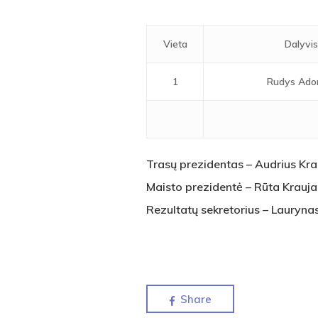
Vieta
Dalyvi
1
Rudys Ad
Trasų prezidentas – Audrius Krau
Maisto prezidentė – Rūta Krauja
Rezultatų sekretorius – Lauryna
Share