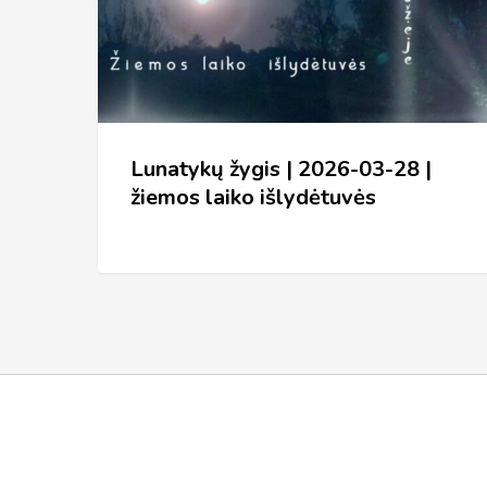
03-
28
|
žiemos
laiko
Lunatykų žygis | 2026-03-28 |
išlydėtuvės
žiemos laiko išlydėtuvės