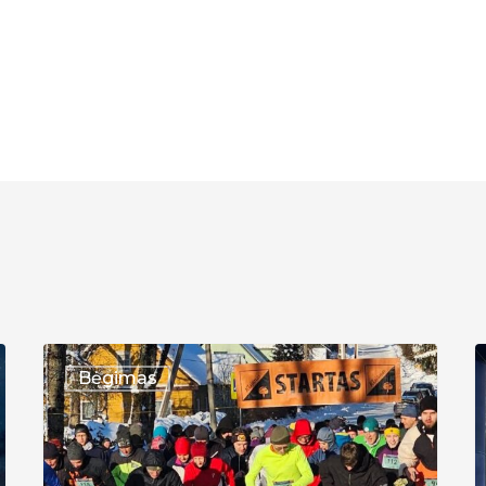
XXXVI
X
Bėgimas
bėgimas
T
Aplink
B
Želvos
„