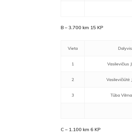
B –
3.700 km 15 KP
Vieta
Dalyvi
1
Vasilevičius 
2
Vasilevičiūtė 
3
Tūba Vilma
C –
1.100 km 6 KP