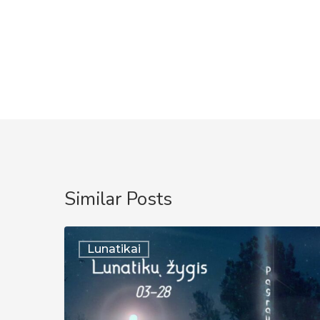
Similar Posts
Lunatykų
Lunatikai
žygis
|
2026-