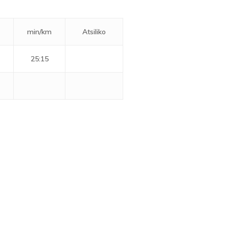
min/km
Atsiliko
25:15