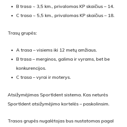
B trasa ~ 3,5 km., privalomas KP skaičius – 14.
C trasa ~ 5,5 km., privalomas KP skaičius – 18.
Trasų grupės:
A trasa – visiems iki 12 metų amžiaus.
B trasa – merginos, galima ir vyrams, bet be
konkurencijos.
C trasa – vyrai ir moterys.
Atsižymėjimas SportIdent sistema. Kas neturės
SportIdent atsižymėjimo kortelės – paskolinsim.
Trasos grupės nugalėtojas bus nustatomas pagal