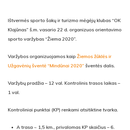
Ištvermės sporto šakų ir turizmo mėgėjų klubas “OK
Klajūnas” š.m. vasario 22 d. organizuos orientavimo
sporto varžybas “Žiema 2020”.
Varžybos organizuojamos kaip
Žiemos žūklės ir
Užgavėnių šventė “Mindūnai 2020”
šventės dalis.
Varžybų pradžia – 12 val. Kontrolinis trasos laikas –
1 val.
Kontroliniai punktai (KP) renkami atsitiktine tvarka.
A trasa ~ 1,5 km., privalomas KP skaičius – 6.