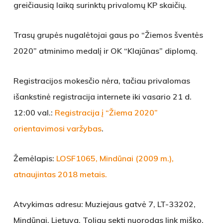
greičiausią laiką surinktų privalomų KP skaičių.
Trasų grupės nugalėtojai gaus po “Žiemos šventės
2020” atminimo medalį ir OK “Klajūnas” diplomą.
Registracijos mokesčio nėra, tačiau privalomas
išankstinė registracija internete iki vasario 21 d.
12:00 val.:
Registracija į “Žiema 2020”
orientavimosi varžybas
.
Žemėlapis:
LOSF1065, Mindūnai (2009 m.),
atnaujintas 2018 metais.
Atvykimas adresu: Muziejaus gatvė 7, LT-33202,
Mindūnai, Lietuva. Toliau sekti nuorodas link miško.