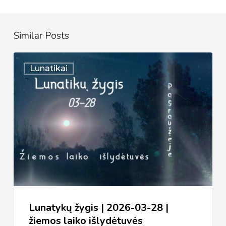
Similar Posts
Lunatykų
Lunatikai
žygis
|
2026-
03-
28
|
žiemos
laiko
išlydėtuvės
Lunatykų žygis | 2026-03-28 |
žiemos laiko išlydėtuvės