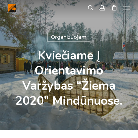
Menu
Skip
search
account
to
main
content
Organizuojam
Kviečiame Į
Orientavimo
Varžybas “Žiema
2020” Mindūnuose.