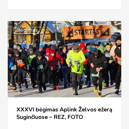
XXXVI
Bėgimas
bėgimas
Aplink
Želvos
ežerą
Suginčiuose
–
REZ,
FOTO
XXXVI bėgimas Aplink Želvos ežerą
Suginčiuose – REZ, FOTO