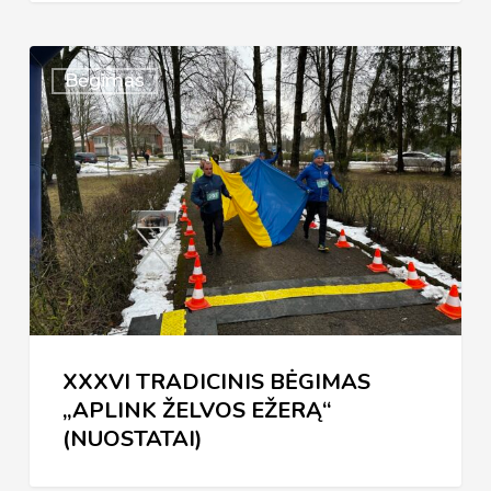
XXXVI
Bėgimas
TRADICINIS
BĖGIMAS
„APLINK
ŽELVOS
EŽERĄ“
(NUOSTATAI)
XXXVI TRADICINIS BĖGIMAS
„APLINK ŽELVOS EŽERĄ“
(NUOSTATAI)