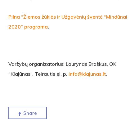
Pilna “Žiemos žūklės ir Užgavėnių šventė “Mindūnai
2020” programa
.
Varžybų organizatorius: Laurynas Braškus, OK
“Klajūnas”. Teirautis el. p.
info@klajunas.lt
.
Share