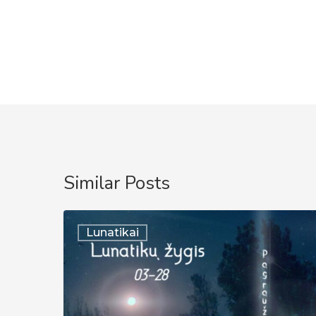
Similar Posts
Lunatykų
Lunatikai
žygis
|
2026-
03-