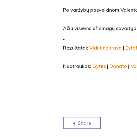
Po varžybų pasveikinom Valentą s
Ačiū visiems už smagų savaitgalį
..
Rezultatai:
Vidutinė trasa
|
Esta
Nuotraukos:
Gytės
|
Donato
|
Va
Share