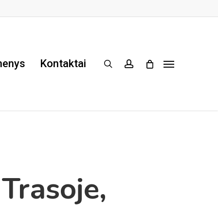
menys
Kontaktai
search
account
Menu
Trasoje,