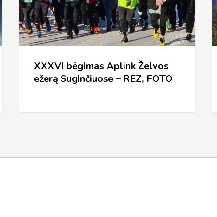
Suginčiuose
E
–
(
REZ,
FOTO
XXXVI bėgimas Aplink Želvos
ežerą Suginčiuose – REZ, FOTO