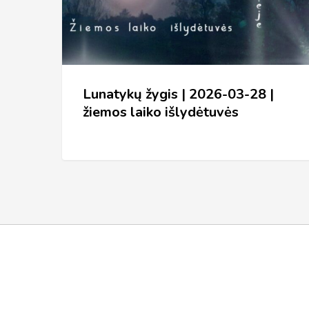
28
|
žiemos
laiko
Lunatykų žygis | 2026-03-28 |
išlydėtuvės
žiemos laiko išlydėtuvės