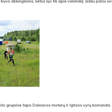
buvo dėkingesnis, lietus lijo tik apie valandą; aišku pačiu 
lito grupėse tapo Dainavos moterų ir Igtisos vyrų komanda.