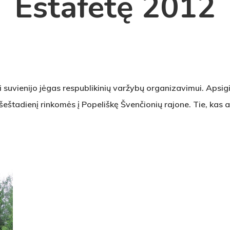
Estafetę 2012
i suvienijo jėgas respublikinių varžybų organizavimui. Apsigi
šeštadienį rinkomės į Popeliškę Švenčionių rajone. Tie, kas a