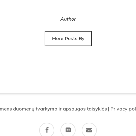
Author
More Posts By
mens duomenų tvarkymo ir apsaugos taisyklės
|
Privacy pol
facebook
flickr
email