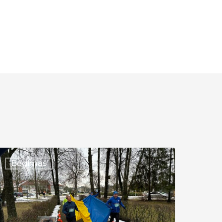
XXVI
Bėgimas
RADICINIS
ĖGIMAS
APLINK
ELVOS