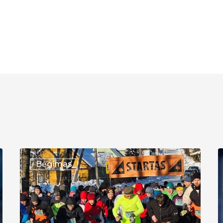
XXXVI
X
Bėgimas
bėgimas
T
Aplink
B
Želvos
„
ežerą
Ž