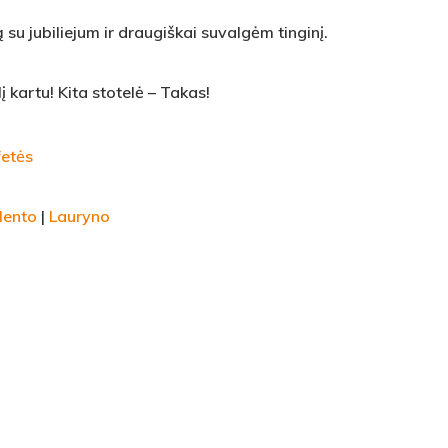
u jubiliejum ir draugiškai suvalgėm tinginį.
 kartu! Kita stotelė – Takas!
fetės
lento
|
Lauryno