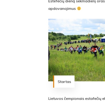
Estefečių dieną sekmadienį oras 
apdovanojimus
Startas
Lietuvos čempionais estafečių e