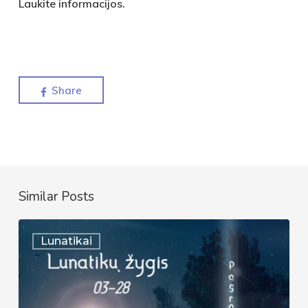
Laukite informacijos.
Share
Similar Posts
Lunatykų
Lunatikai
žygis
|
2026-