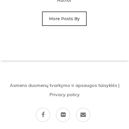
Author
More Posts By
Asmens duomenų tvarkymo ir apsaugos taisyklės
|
Privacy policy
facebook
flickr
email