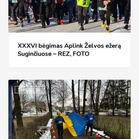
Suginčiuose
–
REZ,
FOTO
XXXVI bėgimas Aplink Želvos ežerą
Suginčiuose – REZ, FOTO
XXXVI
Bėgimas
TRADICINIS
BĖGIMAS
„APLINK
ŽELVOS
EŽERĄ“