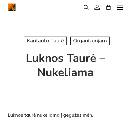
Menu
Skip
search
account
to
main
content
Kantanto Taurė
Organizuojam
Luknos Taurė –
Nukeliama
Luknos taurė nukeliama į gegužės mėn.