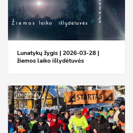
03-
28
|
žiemos
laiko
išlydėtuvės
Lunatykų žygis | 2026-03-28 |
žiemos laiko išlydėtuvės
XXXVI
Bėgimas
bėgimas
Aplink
Želvos
ežerą