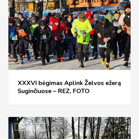
bėgimas
Aplink
Želvos
ežerą
Suginčiuose
–
REZ,
FOTO
XXXVI bėgimas Aplink Želvos ežerą
Suginčiuose – REZ, FOTO
XXXVI
Bėgimas
TRADICINIS