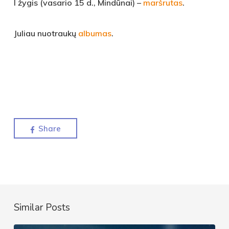
I žygis (vasario 15 d., Mindūnai) –
maršrutas
.
Juliau nuotraukų
albumas
.
Share
Similar Posts