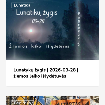
Lunatykų
Lunatikai
žygis
|
2026-
03-
28
|
žiemos
laiko
išlydėtuvės
Lunatykų žygis | 2026-03-28 |
žiemos laiko išlydėtuvės
XXXVI
Bėgimas