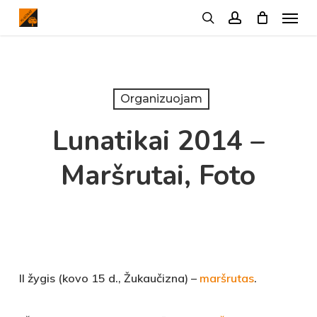
Menu
Skip
search
account
to
main
content
Organizuojam
Lunatikai 2014 –
Maršrutai, Foto
II žygis (kovo 15 d., Žukaučizna) –
maršrutas
.