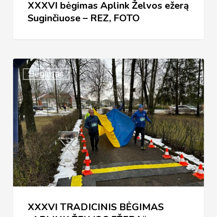
XXXVI bėgimas Aplink Želvos ežerą
Suginčiuose – REZ, FOTO
XXXVI
Bėgimas
TRADICINIS
BĖGIMAS
„APLINK
ŽELVOS
EŽERĄ“
(NUOSTATAI)
XXXVI TRADICINIS BĖGIMAS