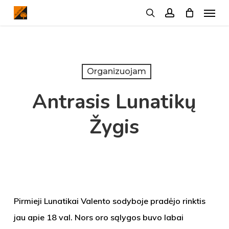
Menu
Skip
search
account
to
main
content
Organizuojam
Antrasis Lunatikų
Žygis
Pirmieji Lunatikai Valento sodyboje pradėjo rinktis
jau apie 18 val. Nors oro sąlygos buvo labai