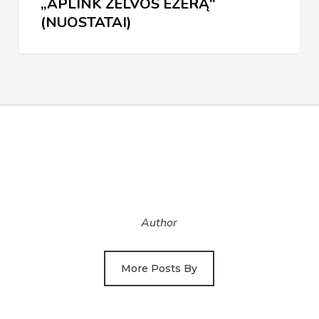
„APLINK ŽELVOS EŽERĄ“
(NUOSTATAI)
Author
More Posts By