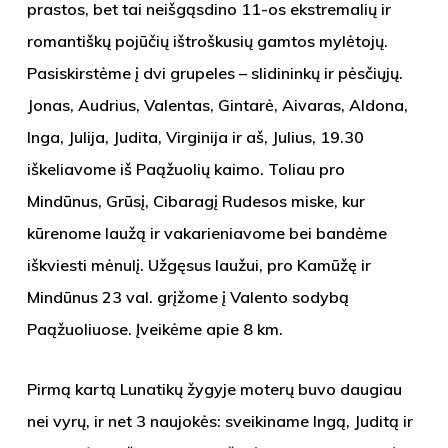
prastos, bet tai
neišgąsdino 11-os ekstremalių ir
romantiškų pojūčių ištroškusių gamtos mylėtojų.
Pasiskirstėme į dvi grupeles – slidininkų ir pėsčiųjų.
Jonas, Audrius, Valentas, Gintarė, Aivaras, Aldona,
Inga, Julija, Judita, Virginija ir aš, Julius, 19.30
iškeliavome iš Paąžuolių kaimo. Toliau pro
Mindūnus, Grūsį, Cibaragį Rudesos miske, kur
kūrenome laužą ir vakarieniavome bei bandėme
iškviesti mėnulį. Užgęsus laužui, pro Kamūžę ir
Mindūnus 23 val. grįžome į Valento sodybą
Paąžuoliuose. Įveikėme apie 8 km.
Pirmą kartą Lunatikų žygyje moterų buvo daugiau
nei vyrų, ir net 3 naujokės: sveikiname Ingą, Juditą ir