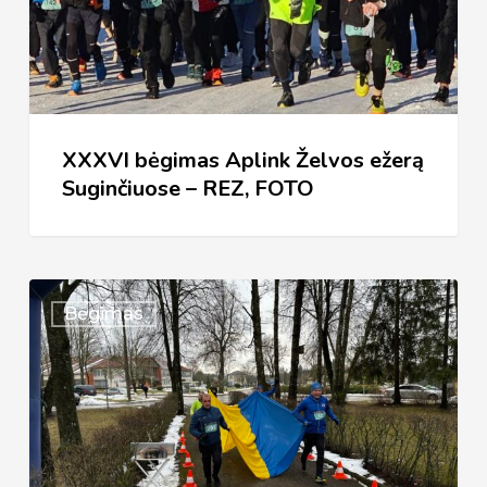
Suginčiuose
–
REZ,
FOTO
XXXVI bėgimas Aplink Želvos ežerą
Suginčiuose – REZ, FOTO
XXXVI
Bėgimas
TRADICINIS
BĖGIMAS
„APLINK
ŽELVOS
EŽERĄ“