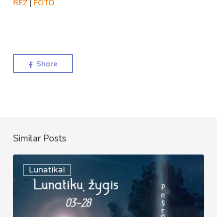
REZ
|
FOTO
Share
Similar Posts
Lunatykų
Lunatikai
žygis
|
2026-