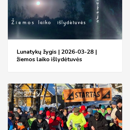
03-
28
|
žiemos
laiko
išlydėtuvės
Lunatykų žygis | 2026-03-28 |
žiemos laiko išlydėtuvės
XXXVI
Bėgimas
bėgimas
Aplink
Želvos
ežerą