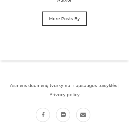
Author
More Posts By
Asmens duomenų tvarkymo ir apsaugos taisyklės
|
Privacy policy
facebook
flickr
email