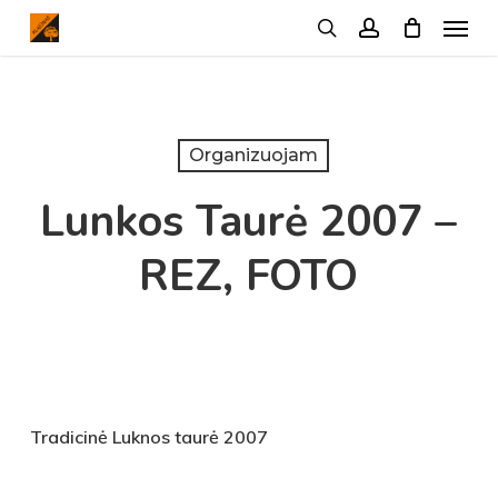
Menu
Skip
search
account
to
main
content
Organizuojam
Lunkos Taurė 2007 –
REZ, FOTO
Tradicinė Luknos taurė 2007