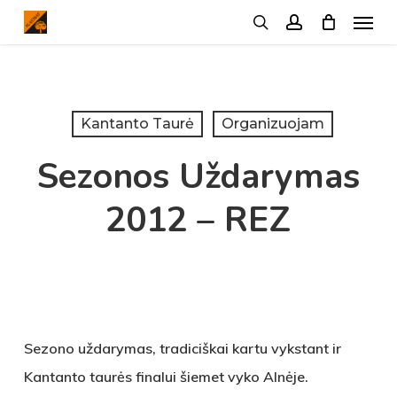
Menu
Skip
search
account
to
main
content
Kantanto Taurė
Organizuojam
Sezonos Uždarymas
2012 – REZ
Sezono uždarymas, tradiciškai kartu vykstant ir
Kantanto taurės finalui šiemet vyko Alnėje.