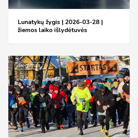
žiemos
laiko
išlydėtuvės
Lunatykų žygis | 2026-03-28 |
žiemos laiko išlydėtuvės
XXXVI
Bėgimas
bėgimas
Aplink
Želvos
ežerą
Suginčiuose
–
REZ,