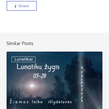
Share
Similar Posts
Lunatykų
Lunatikai
žygis
|
2026-
03-
28
|