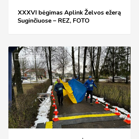
FOTO
XXXVI bėgimas Aplink Želvos ežerą
Suginčiuose – REZ, FOTO
XXXVI
Bėgimas
TRADICINIS
BĖGIMAS
„APLINK
ŽELVOS
EŽERĄ“
(NUOSTATAI)