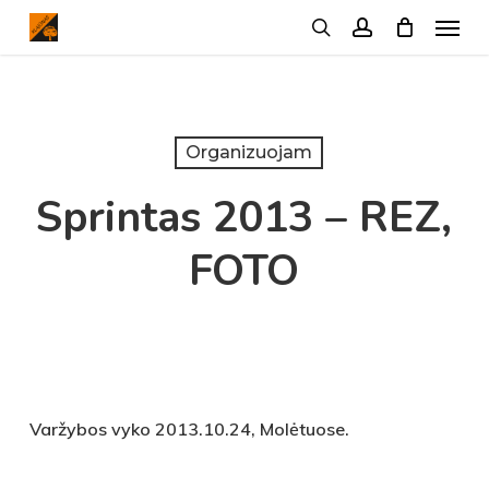
Menu
Skip
search
account
to
main
content
Organizuojam
Sprintas 2013 – REZ,
FOTO
Varžybos vyko 2013.10.24, Molėtuose.