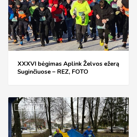
Želvos
ežerą
Suginčiuose
–
REZ,
FOTO
XXXVI bėgimas Aplink Želvos ežerą
Suginčiuose – REZ, FOTO
XXXVI
Bėgimas
TRADICINIS
BĖGIMAS
„APLINK