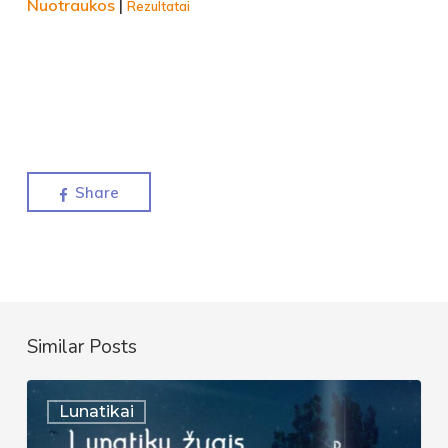
Nuotraukos
|
Rezultatai
Share
Similar Posts
Lunatykų
Lunatikai
žygis