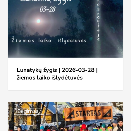
|
2026-
03-
28
|
žiemos
laiko
išlydėtuvės
Lunatykų žygis | 2026-03-28 |
žiemos laiko išlydėtuvės
XXXVI
Bėgimas
bėgimas
Aplink