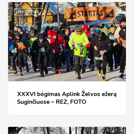
XXXVI
Bėgimas
bėgimas
Aplink
Želvos
ežerą
Suginčiuose
–
REZ,
FOTO
XXXVI bėgimas Aplink Želvos ežerą
Suginčiuose – REZ, FOTO
XXXVI