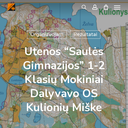
Menu
Skip
search
account
to
main
content
Organizuojam
Rezultatai
Utenos “Saulės
Gimnazijos” 1-2
Klasių Mokiniai
Dalyvavo OS
Kulionių Miške