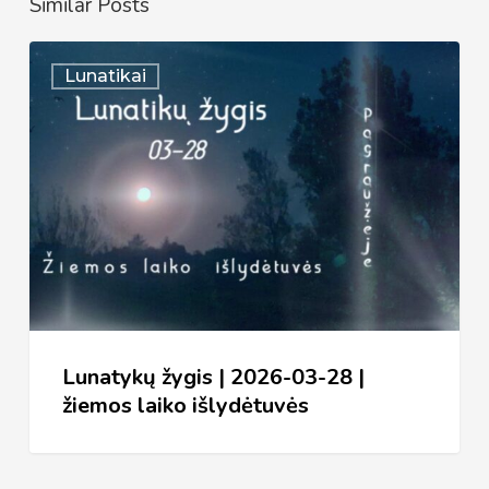
Similar Posts
Lunatykų
Lunatikai
žygis
|
2026-
03-
28
|
žiemos
laiko
išlydėtuvės
Lunatykų žygis | 2026-03-28 |
žiemos laiko išlydėtuvės