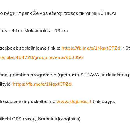
, o bėgti “Aplink Želvos ežerą” trasos tikrai NEBŪTINA!
as – 4 km. Maksimalus – 13 km.
acebook socialiniame tinkle:
https://fb.me/e/1NgxtCPZd
ir S
om/clubs/464728/group_events/863856
otinai priimtina programėle (geriausia STRAVA) ir dalinkitė
ltyje:
https://fb.me/e/1NgxtCPZd
.
fiksuosime ir paskelbsime
www.klajunas.lt
tinklapyje.
kelti GPS trasą į išmanius įrenginius):