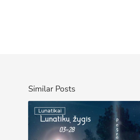
Similar Posts
Lunatykų
Lunatikai
žygis
|
2026-