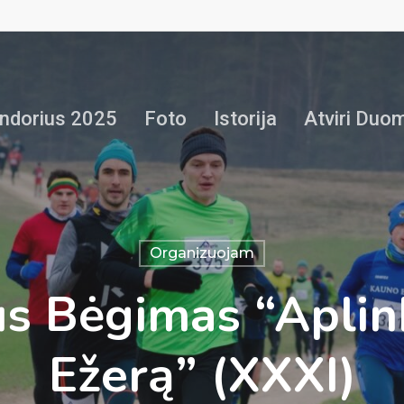
ndorius 2025
Foto
Istorija
Atviri Duo
Organizuojam
us Bėgimas “Aplin
Ežerą” (XXXI)