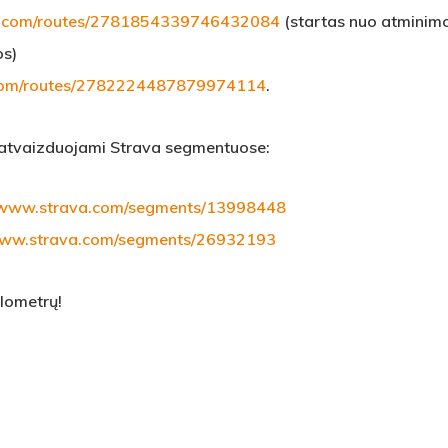
a.com/routes/2781854339746432084
(startas nuo atminimo
os)
.com/routes/2782224487879974114
.
 atvaizduojami Strava segmentuose:
//www.strava.com/segments/13998448
/www.strava.com/segments/26932193
ilometrų!