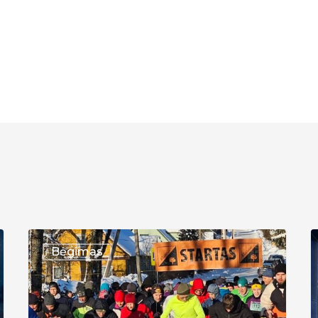
XXXVI
X
Bėgimas
bėgimas
T
Aplink
B
Želvos
„