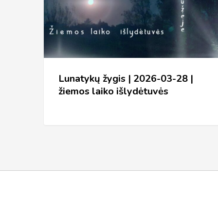
03-
28
|
žiemos
laiko
Lunatykų žygis | 2026-03-28 |
išlydėtuvės
žiemos laiko išlydėtuvės