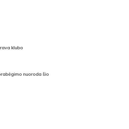
trava klubo
s prabėgimo nuoroda šio