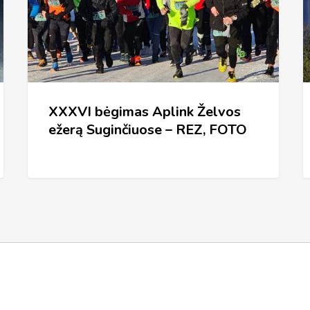
ežerą
Ž
Suginčiuose
E
–
(
REZ,
FOTO
XXXVI bėgimas Aplink Želvos
ežerą Suginčiuose – REZ, FOTO