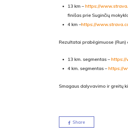
13 km –
https://www.strav
finišas prie Suginčių mokykl
4 km –
https://www.strava
Rezultatai prabėgimuose (Run)
13 km. segmentas –
https:
4 km. segmentas –
https:/
Smagaus dalyvavimo ir greitų k
Share