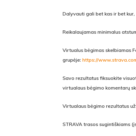
Dalyvauti gali bet kas ir bet kur
Reikalaujamas minimalus atstum
Virtualus bėgimas skelbiamas F
grupėje:
https://www.strava.c
Savo rezultatus fiksuokite visu
virtualaus bėgimo komentarų ski
Virtualaus bėgimo rezultatus už
STRAVA trasos sugintiškiams (įsi