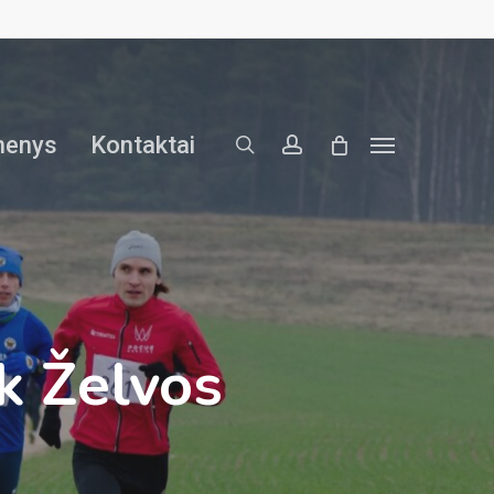
search
account
menys
Kontaktai
Menu
k Želvos