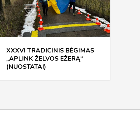
ELVOS
ŽERĄ“
NUOSTATAI)
XXXVI TRADICINIS BĖGIMAS
„APLINK ŽELVOS EŽERĄ“
(NUOSTATAI)