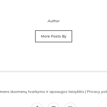
Author
More Posts By
mens duomenų tvarkymo ir apsaugos taisyklės
|
Privacy pol
facebook
flickr
email