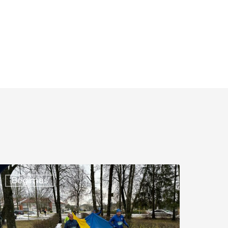
XXVI
Bėgimas
RADICINIS
ĖGIMAS
APLINK