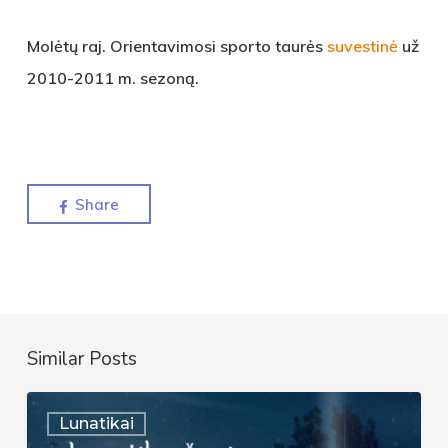
Molėtų raj. Orientavimosi sporto taurės
suvestinė
už
2010-2011 m. sezoną.
Share
Similar Posts
Lunatykų
Lunatikai
žygis