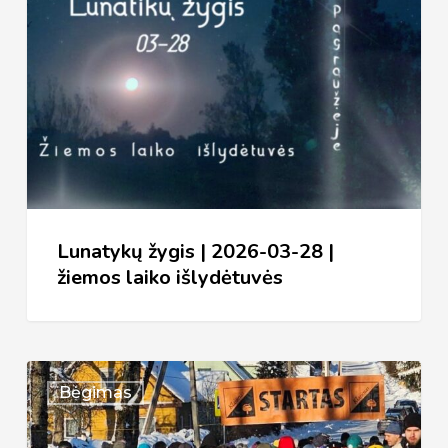
|
2026-
03-
28
|
žiemos
laiko
išlydėtuvės
Lunatykų žygis | 2026-03-28 |
žiemos laiko išlydėtuvės
XXXVI
Bėgimas
bėgimas
Aplink