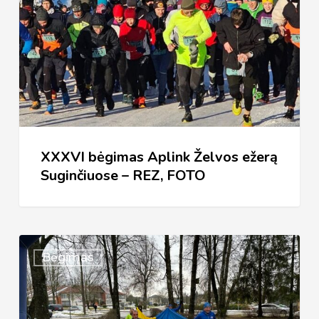
Želvos
ežerą
Suginčiuose
–
REZ,
FOTO
XXXVI bėgimas Aplink Želvos ežerą
Suginčiuose – REZ, FOTO
XXXVI
Bėgimas
TRADICINIS
BĖGIMAS
„APLINK