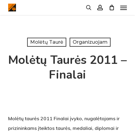
Menu
Skip
search
account
to
main
content
Molėtų Taurė
Organizuojam
Molėtų Taurės 2011 –
Finalai
Molėtų taurės 2011 Finalai įvyko, nugalėtojams ir
prizininkams įteiktos taurės, medaliai, diplomai ir