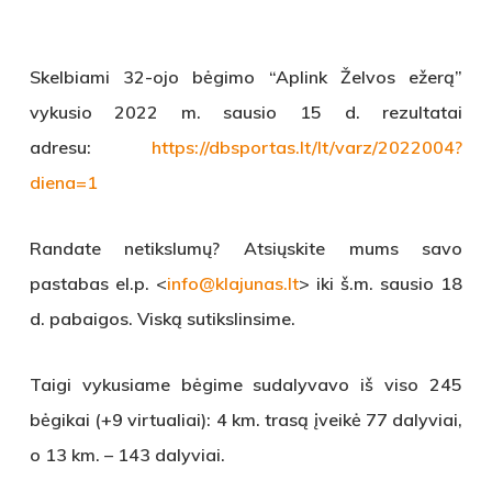
Skelbiami 32-ojo bėgimo “Aplink Želvos ežerą”
vykusio 2022 m. sausio 15 d. rezultatai
adresu:
https://dbsportas.lt/lt/varz/2022004?
diena=1
Randate netikslumų? Atsiųskite mums savo
pastabas el.p. <
info@klajunas.lt
> iki š.m. sausio 18
d. pabaigos. Viską sutikslinsime.
Taigi vykusiame bėgime sudalyvavo iš viso 245
bėgikai (+9 virtualiai): 4 km. trasą įveikė 77 dalyviai,
o 13 km. – 143 dalyviai.