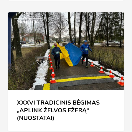
XXXVI
Bėgimas
TRADICINIS
BĖGIMAS
„APLINK
ŽELVOS
EŽERĄ“
(NUOSTATAI)
XXXVI TRADICINIS BĖGIMAS
„APLINK ŽELVOS EŽERĄ“
(NUOSTATAI)