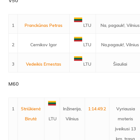
V50
1
Pranckūnas Petras
Na, pagauk!, Vilnius
LTU
2
Cernikov Igor
Na,pagauk!, Vilnius
LTU
3
Vedeikis Ernestas
Šiauliai
LTU
M60
1
Striūkienė
Inžinerija,
1:14:49.2
Vyriausia
Birutė
Vilnius
moteris
LTU
įveikusi 13
km. trasą