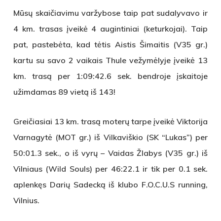
Mūsų skaičiavimu varžybose taip pat sudalyvavo ir
4 km. trasas įveikė 4 augintiniai (keturkojai). Taip
pat, pastebėta, kad tėtis Aistis Šimaitis (V35 gr.)
kartu su savo 2 vaikais Thule vežymėlyje įveikė 13
km. trasą per 1:09:42.6 sek. bendroje įskaitoje
užimdamas 89 vietą iš 143!
Greičiasiai 13 km. trasą moterų tarpe įveikė Viktorija
Varnagytė (MOT gr.) iš Vilkaviškio (SK “Lukas”) per
50:01.3 sek., o iš vyrų – Vaidas Žlabys (V35 gr.) iš
Vilniaus (Wild Souls) per 46:22.1 ir tik per 0.1 sek.
aplenkęs Darių Sadecką iš klubo F.O.C.U.S running,
Vilnius.