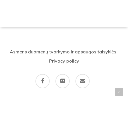
Asmens duomenų tvarkymo ir apsaugos taisyklės
|
Privacy policy
facebook
flickr
email
© 2026 OK Klajūnas. Visos teisės saugomos. All rights reserved.