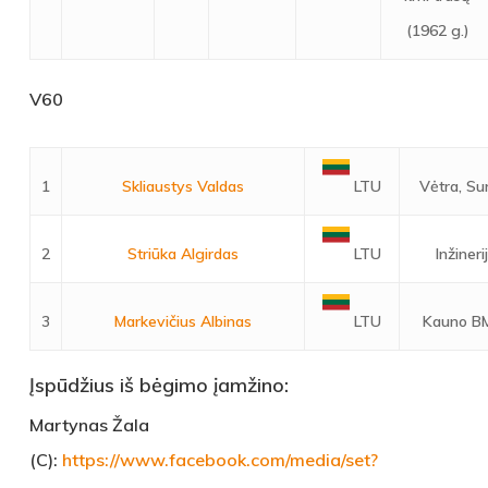
(1962 g.)
V60
1
Skliaustys Valdas
Vėtra, Su
LTU
2
Striūka Algirdas
Inžineri
LTU
3
Markevičius Albinas
Kauno B
LTU
Įspūdžius iš bėgimo įamžino:
Martynas Žala
(C):
https://www.facebook.com/media/set?