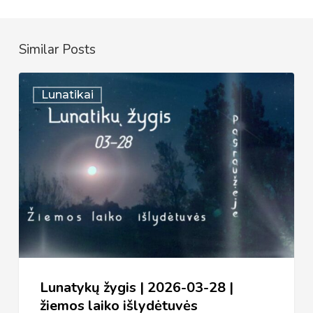
Similar Posts
Lunatykų
Lunatikai
žygis
|
2026-
03-
28
|
žiemos
laiko
išlydėtuvės
Lunatykų žygis | 2026-03-28 |
žiemos laiko išlydėtuvės