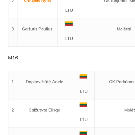
2
Kraujalis Rytis
OK Klajūnas, Mo
LTU
3
Gaižutis Paulius
Molėtai
LTU
M16
1
Dapkevičiūtė Adelė
OK Perkūnas,
LTU
2
Gaižutytė Elinga
Molėt
LTU