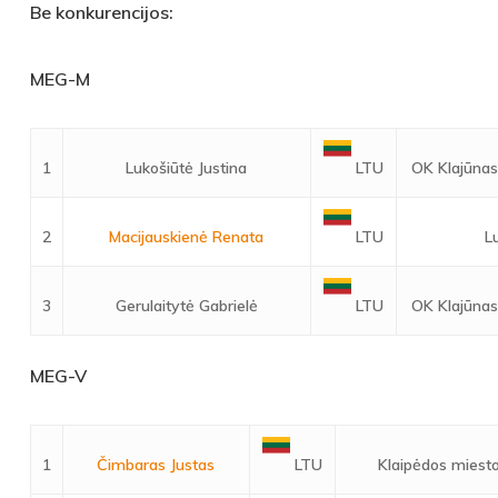
Be konkurencijos:
MEG-M
1
Lukošiūtė Justina
OK Klajūnas,
LTU
2
Macijauskienė Renata
L
LTU
3
Gerulaitytė Gabrielė
OK Klajūnas,
LTU
MEG-V
1
Čimbaras Justas
Klaipėdos miesto
LTU