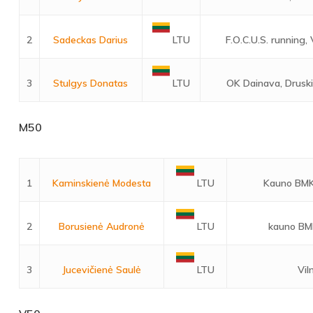
2
Sadeckas Darius
F.O.C.U.S. running, 
LTU
3
Stulgys Donatas
OK Dainava, Druski
LTU
M50
1
Kaminskienė Modesta
Kauno BMK,
LTU
2
Borusienė Audronė
kauno BM
LTU
3
Jucevičienė Saulė
Vil
LTU