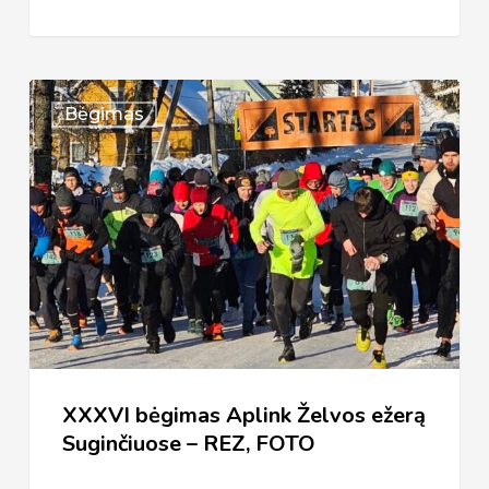
XXXVI
Bėgimas
bėgimas
Aplink
Želvos
ežerą
Suginčiuose
–
REZ,
FOTO
XXXVI bėgimas Aplink Želvos ežerą
Suginčiuose – REZ, FOTO