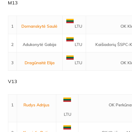
M13
1
Domanskytė Saulė
OK Kla
LTU
2
Adukonytė Gabija
Kaišiadorių ŠSPC-K
LTU
3
Dragūnaitė Elija
OK Kla
LTU
V13
1
Rudys Adrijus
OK Perkūna
LTU