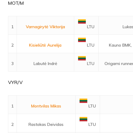
MOT/M
1
Varnagirytė Viktorija
Luka
LTU
2
Kisieliūtė Aurelija
Kauno BMK,
LTU
3
Labutė Indrė
Origami runne
LTU
VYR/V
1
Montvilas Mikas
LTU
2
Rastokas Deividas
LTU