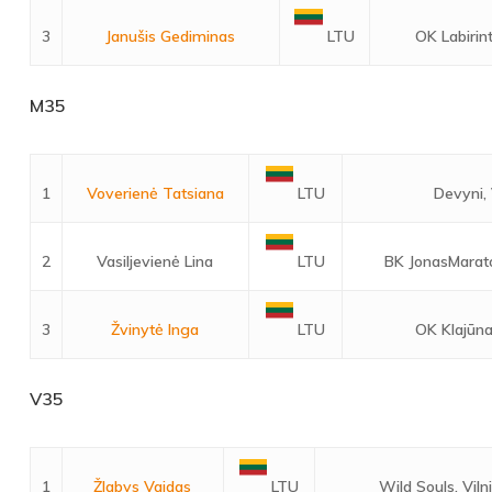
3
Janušis Gediminas
OK Labirint
LTU
M35
1
Voverienė Tatsiana
Devyni, 
LTU
2
Vasiljevienė Lina
BK JonasMarato
LTU
3
Žvinytė Inga
OK Klajūna
LTU
V35
1
Žlabys Vaidas
Wild Souls, Viln
LTU