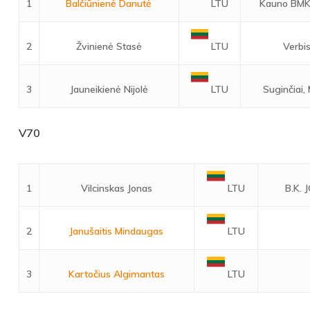
1
Balčiūnienė Danutė
Kauno BMK
LTU
2
Žvinienė Stasė
Verbi
LTU
3
Jauneikienė Nijolė
Suginčiai, 
LTU
V70
1
Vilcinskas Jonas
B.K.
LTU
2
Janušaitis Mindaugas
LTU
3
Kartočius Algimantas
LTU