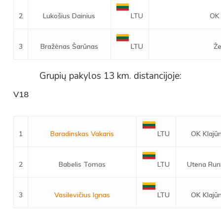
2
Lukošius Dainius
OK 
LTU
3
Bražėnas Šarūnas
Že
LTU
Grupių pakylos 13 km. distancijoje:
V18
1
Baradinskas Vakaris
OK Klajūn
LTU
2
Babelis Tomas
Utena Run
LTU
3
Vasilevičius Ignas
OK Klajūn
LTU