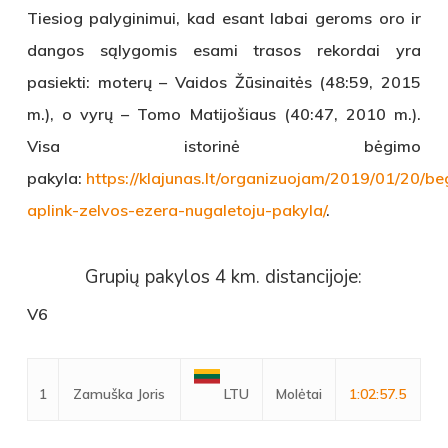
Tiesiog palyginimui, kad esant labai geroms oro ir
dangos sąlygomis esami trasos rekordai yra
pasiekti: moterų – Vaidos Žūsinaitės (48:59, 2015
m.), o vyrų – Tomo Matijošiaus (40:47, 2010 m.).
Visa istorinė bėgimo
pakyla:
https://klajunas.lt/organizuojam/2019/01/20/b
aplink-zelvos-ezera-nugaletoju-pakyla/
.
Grupių pakylos 4 km. distancijoje:
V6
1
Zamuška Joris
Molėtai
1:02:57.5
LTU