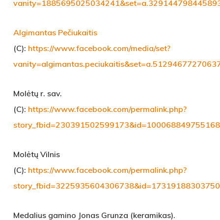
vanity=1885695025034241&set=a.32914479844589
Algimantas Pečiukaitis
(C):
https://www.facebook.com/media/set?
vanity=algimantas.peciukaitis&set=a.512946772706
Molėtų r. sav.
(C):
https://www.facebook.com/permalink.php?
story_fbid=230391502599173&id=100068849755168
Molėtų Vilnis
(C):
https://www.facebook.com/permalink.php?
story_fbid=3225935604306738&id=1731918830375
Medalius gamino
Jonas Grunza (keramikas).